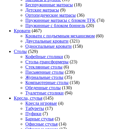
Беспружинные матрасы
(18)
Детские матрасы
(9)
Ортопедические матрасы
(36)
Пружинные матрасы с блоком TFK
(74)
Пружинные с блоком боннель
(20)
Кровати
(467)
Кровати с подъемным механизмом
(60)
Двуспальные кровати
(321)
Односпальные кровати
(158)
Столы
(529)
Кофейные столики
(3)
Столы-трансформеры
(23)
Стеклянные столы
(6)
Письменные столы
(239)
Журнальные столы
(35)
Компьютерные столы
(158)
Обеденные столы
(130)
Туалетные столики
(94)
Кресла, стулья
(145)
Кресла игровые
(4)
Табуреты
(17)
Пуфики
(7)
Барные стулья
(2)
Офисные стулья
(14)