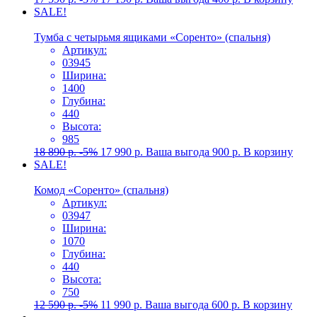
SALE!
Тумба с четырьмя ящиками «Соренто» (спальня)
Артикул:
03945
Ширина:
1400
Глубина:
440
Высота:
985
18 890
р.
-5%
17 990
р.
Ваша выгода
900
р.
В корзину
SALE!
Комод «Соренто» (спальня)
Артикул:
03947
Ширина:
1070
Глубина:
440
Высота:
750
12 590
р.
-5%
11 990
р.
Ваша выгода
600
р.
В корзину