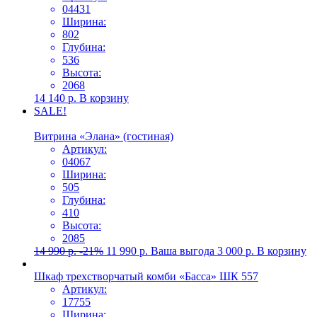
04431
Ширина:
802
Глубина:
536
Высота:
2068
14 140
р.
В корзину
SALE!
Витрина «Элана» (гостиная)
Артикул:
04067
Ширина:
505
Глубина:
410
Высота:
2085
14 990
р.
-21%
11 990
р.
Ваша выгода
3 000
р.
В корзину
Шкаф трехстворчатый комби «Басса» ШК 557
Артикул:
17755
Ширина: