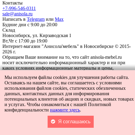
Контакты
+7-996-546-0311
sale@anisola.ru
Написать в
Telegram
или
Max
Будние дни с 9:00 до 20:00
Склад
Новосибирск, ул. Кирзаводская 1
Вт,Чт с 17:00 до 19:00
Интернет-магазин "Анисола'мебель" в Новосибирске © 2015-
2026 г.
Обращаем Ваше внимание на то, что сайт anisola-mebel.ru
носит исключительно информационный характер и ни при
каких условиях информационные материалы и цены,
размещенные на сайте, не являются публичной офертой,
Мы используем файлы cookies для улучшения работы сайта.
определяемой положениями Статьи 437 Гражданского кодекса
Оставаясь на нашем сайте, вы соглашаетесь с условиями
РФ.
использования файлов cookies, статических обезличенных
данных, контактных данных для информирования
потенциальных клиентов об акциях и скидках, новых товарах
и услугах. Чтобы ознакомиться с нашей Политикой
конфиденциальности
нажмите здесь
.
Заказать звонок
Я соглашаюсь
Оставьте свои контакты, чтобы получить бесплатную
консультацию по всем интересующим вас вопросам. Наш
специалист перезвонит вам в ближайшее время.