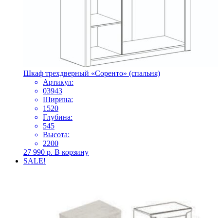
Шкаф трехдверный «Соренто» (спальня)
Артикул:
03943
Ширина:
1520
Глубина:
545
Высота:
2200
27 990
р.
В корзину
SALE!