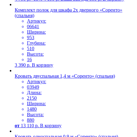
Комплект полок для шкафа 2х дверного «Соренто»
(спальня)
Артикул:
06641
Ширина:
953
Глубина:
510
Высота:
16
3 390
р.
В корзину
Кровать двуспальная 1,4 м «Соренто» (спальня)
Артикул:
03949
Длина:
2150
Ширина:
1480
Высота:
880
от
13 110
р.
В корзину
Кровать односпальная 0,9 м «Соренто» (спальня)