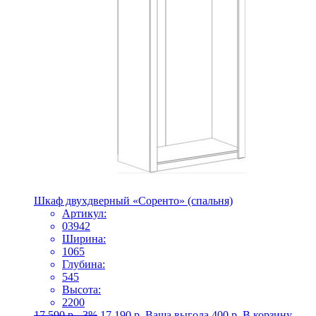
Шкаф двухдверный «Соренто» (спальня)
Артикул:
03942
Ширина:
1065
Глубина:
545
Высота:
2200
17 590
р.
-3%
17 190
р.
Ваша выгода
400
р.
В корзину