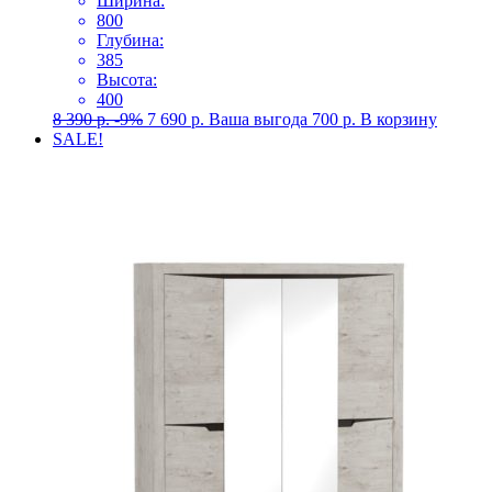
Ширина:
800
Глубина:
385
Высота:
400
8 390
р.
-9%
7 690
р.
Ваша выгода
700
р.
В корзину
SALE!