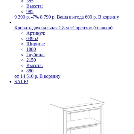
385
Высота:
985
9 390
р.
-7%
8 790
р.
Ваша выгода
600
р.
В корзину
Кровать двуспальная 1,8 м «Соренто» (спальня)
Артикул:
03952
Ширина:
1880
Глубина:
2150
Высота:
880
от
14 510
р.
В корзину
SALE!