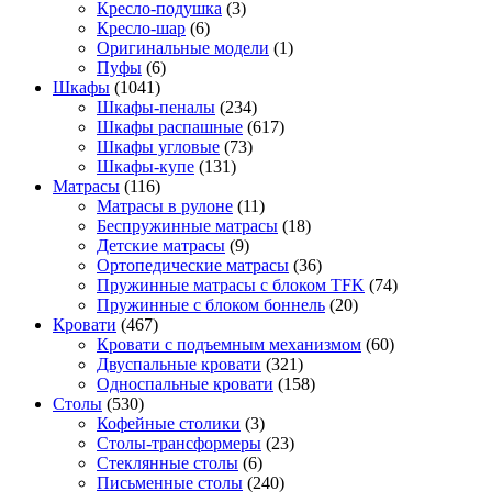
Кресло-подушка
(3)
Кресло-шар
(6)
Оригинальные модели
(1)
Пуфы
(6)
Шкафы
(1041)
Шкафы-пеналы
(234)
Шкафы распашные
(617)
Шкафы угловые
(73)
Шкафы-купе
(131)
Матрасы
(116)
Матрасы в рулоне
(11)
Беспружинные матрасы
(18)
Детские матрасы
(9)
Ортопедические матрасы
(36)
Пружинные матрасы с блоком TFK
(74)
Пружинные с блоком боннель
(20)
Кровати
(467)
Кровати с подъемным механизмом
(60)
Двуспальные кровати
(321)
Односпальные кровати
(158)
Столы
(530)
Кофейные столики
(3)
Столы-трансформеры
(23)
Стеклянные столы
(6)
Письменные столы
(240)