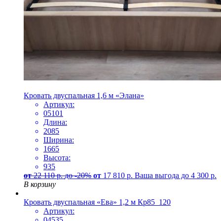
Кровать двуспальная 1,6 м «Элана»
Артикул:
05101
Длина:
2085
Ширина:
1665
Высота:
935
от
22 110
р.
до -20%
от
17 810
р.
Ваша выгода до
4 300
р.
В корзину
Кровать двуспальная «Ева» 1,2 м Кр85_120
Артикул:
04535