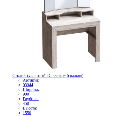
Столик туалетный «Соренто» (спальня)
Артикул:
03944
Ширина:
900
Глубина:
450
Высота:
1550