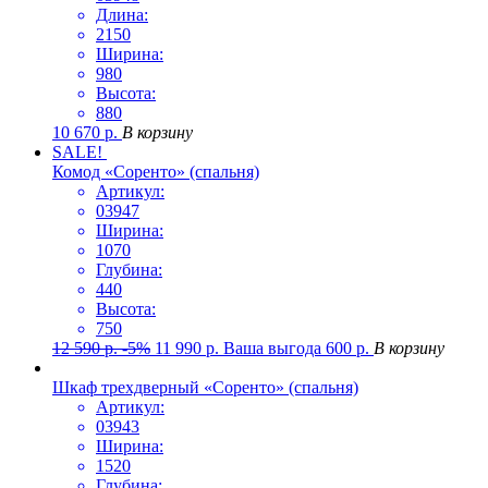
Длина:
2150
Ширина:
980
Высота:
880
10 670
р.
В корзину
SALE!
Комод «Соренто» (спальня)
Артикул:
03947
Ширина:
1070
Глубина:
440
Высота:
750
12 590
р.
-5%
11 990
р.
Ваша выгода
600
р.
В корзину
Шкаф трехдверный «Соренто» (спальня)
Артикул:
03943
Ширина:
1520
Глубина: