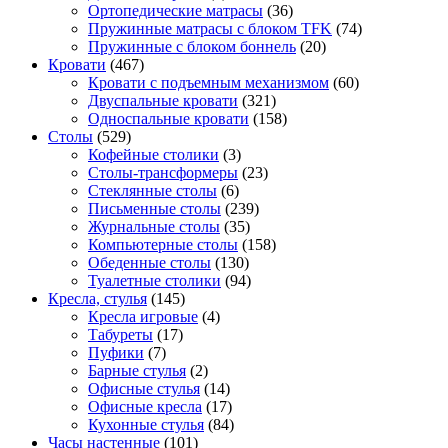
Ортопедические матрасы
(36)
Пружинные матрасы с блоком TFK
(74)
Пружинные с блоком боннель
(20)
Кровати
(467)
Кровати с подъемным механизмом
(60)
Двуспальные кровати
(321)
Односпальные кровати
(158)
Столы
(529)
Кофейные столики
(3)
Столы-трансформеры
(23)
Стеклянные столы
(6)
Письменные столы
(239)
Журнальные столы
(35)
Компьютерные столы
(158)
Обеденные столы
(130)
Туалетные столики
(94)
Кресла, стулья
(145)
Кресла игровые
(4)
Табуреты
(17)
Пуфики
(7)
Барные стулья
(2)
Офисные стулья
(14)
Офисные кресла
(17)
Кухонные стулья
(84)
Часы настенные
(101)