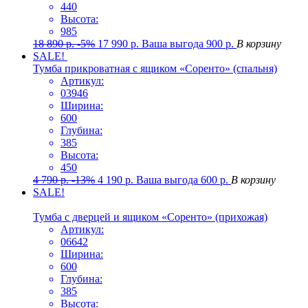
440
Высота:
985
18 890
р.
-5%
17 990
р.
Ваша выгода
900
р.
В корзину
SALE!
Тумба прикроватная с ящиком «Соренто» (спальня)
Артикул:
03946
Ширина:
600
Глубина:
385
Высота:
450
4 790
р.
-13%
4 190
р.
Ваша выгода
600
р.
В корзину
SALE!
Тумба с дверцей и ящиком «Соренто» (прихожая)
Артикул:
06642
Ширина:
600
Глубина:
385
Высота: