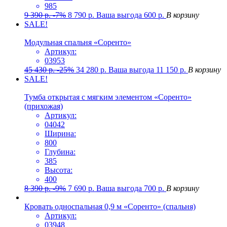
985
9 390
р.
-7%
8 790
р.
Ваша выгода
600
р.
В корзину
SALE!
Модульная спальня «Соренто»
Артикул:
03953
45 430
р.
-25%
34 280
р.
Ваша выгода
11 150
р.
В корзину
SALE!
Тумба открытая с мягким элементом «Соренто»
(прихожая)
Артикул:
04042
Ширина:
800
Глубина:
385
Высота:
400
8 390
р.
-9%
7 690
р.
Ваша выгода
700
р.
В корзину
Кровать односпальная 0,9 м «Соренто» (спальня)
Артикул:
03948