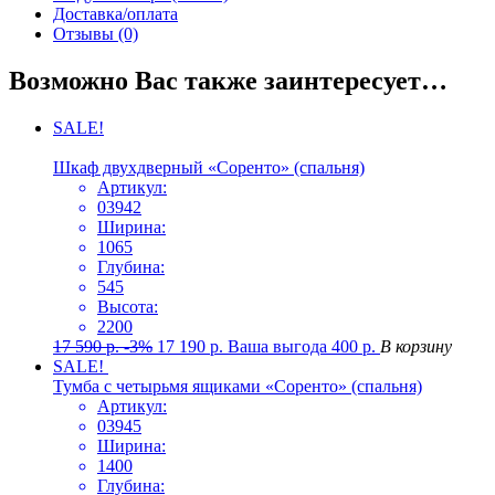
Доставка/оплата
Отзывы (0)
Возможно Вас также заинтересует…
SALE!
Шкаф двухдверный «Соренто» (спальня)
Артикул:
03942
Ширина:
1065
Глубина:
545
Высота:
2200
17 590
р.
-3%
17 190
р.
Ваша выгода
400
р.
В корзину
SALE!
Тумба с четырьмя ящиками «Соренто» (спальня)
Артикул:
03945
Ширина:
1400
Глубина: