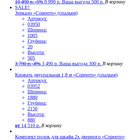
10 490
р.
-5%
9 990
р.
Ваша выгода
500
р.
В корзину
SALE!
Зеркало «Соренто» (спальня)
Артикул:
03950
Ширина:
1005
Глубина:
20
Высота:
505
3 790
р.
-8%
3 490
р.
Ваша выгода
300
р.
В корзину
Кровать двуспальная 1,8 м «Соренто» (спальня)
Артикул:
03952
Ширина:
1880
Глубина:
2150
Высота:
880
от
14 510
р.
В корзину
Комплект полок для шкафа 2х дверного «Соренто»