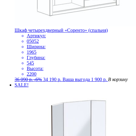
Шкаф четырехдверный «Соренто» (спальня)
Артикул:
05052
Ширина:
1965
Глубина:
545
Высота:
2200
36 090
р.
-6%
34 190
р.
Ваша выгода
1 900
р.
В корзину
SALE!