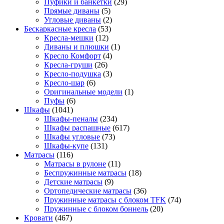
Пуфики и банкетки
(29)
Прямые диваны
(5)
Угловые диваны
(2)
Бескаркасные кресла
(53)
Кресла-мешки
(12)
Диваны и плюшки
(1)
Кресло Комфорт
(4)
Кресла-груши
(26)
Кресло-подушка
(3)
Кресло-шар
(6)
Оригинальные модели
(1)
Пуфы
(6)
Шкафы
(1041)
Шкафы-пеналы
(234)
Шкафы распашные
(617)
Шкафы угловые
(73)
Шкафы-купе
(131)
Матрасы
(116)
Матрасы в рулоне
(11)
Беспружинные матрасы
(18)
Детские матрасы
(9)
Ортопедические матрасы
(36)
Пружинные матрасы с блоком TFK
(74)
Пружинные с блоком боннель
(20)
Кровати
(467)