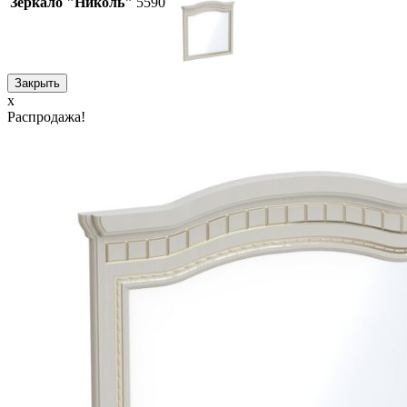
Зеркало "Николь"
5590
Закрыть
x
Распродажа!