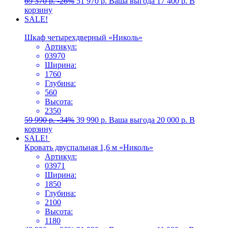
69 370
р.
-26%
51 970
р.
Ваша выгода
17 400
р.
В
корзину
SALE!
Шкаф четырехдверный «Николь»
Артикул:
03970
Ширина:
1760
Глубина:
560
Высота:
2350
59 990
р.
-34%
39 990
р.
Ваша выгода
20 000
р.
В
корзину
SALE!
Кровать двуспальная 1,6 м «Николь»
Артикул:
03971
Ширина:
1850
Глубина:
2100
Высота:
1180