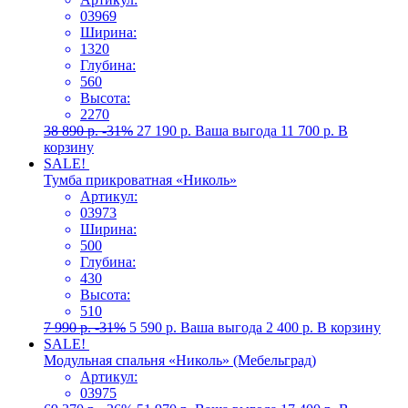
03969
Ширина:
1320
Глубина:
560
Высота:
2270
38 890
р.
-31%
27 190
р.
Ваша выгода
11 700
р.
В
корзину
SALE!
Тумба прикроватная «Николь»
Артикул:
03973
Ширина:
500
Глубина:
430
Высота:
510
7 990
р.
-31%
5 590
р.
Ваша выгода
2 400
р.
В корзину
SALE!
Модульная спальня «Николь» (Мебельград)
Артикул:
03975