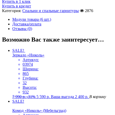
Купить в 1 клик
Купить в кредит
Категория:
Спальни и спальные гарнитуры
2876
Модули товара (6 шт.)
Доставка/оплата
Отзывы (0)
Возможно Вас также заинтересует…
SALE!
Зеркало «Николь»
Артикул:
03974
Ширина:
865
Глубина:
32
Высота:
932
7 990
р.
-31%
5 590
р.
Ваша выгода
2 400
р.
В корзину
SALE!
Комод «Николь» (Мебельград)