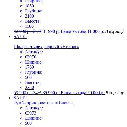
Ширина:
1850
Глубина:
2100
Высота:
1180
42 990
р.
-26%
31 990
р.
Ваша выгода
11 000
р.
В корзину
SALE!
Шкаф четырехдверный «Николь»
Артикул:
03970
Ширина:
1760
Глубина:
560
Высота:
2350
59 990
р.
-34%
39 990
р.
Ваша выгода
20 000
р.
В корзину
SALE!
Тумба прикроватная «Николь»
Артикул:
03973
Ширина:
500