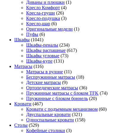
Диваны и плюшки
(1)
Кресло Комфорт
(4)
Кресла-груши
(26)
Кресло-подушка
(3)
Кресло-шар
(6)
Оригинальные модели
(1)
Пуфы
(6)
Шкафы
(1041)
Шкафы-пеналы
(234)
Шкафы распашные
(617)
Шкафы угловые
(73)
Шкафы-купе
(131)
Матрасы
(116)
Матрасы в рулоне
(11)
Беспружинные матрасы
(18)
Детские матрасы
(9)
Ортопедические матрасы
(36)
Пружинные матрасы с блоком TFK
(74)
Пружинные с блоком боннель
(20)
Кровати
(467)
Кровати с подъемным механизмом
(60)
Двуспальные кровати
(321)
Односпальные кровати
(158)
Столы
(529)
Кофейные столики
(3)