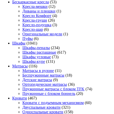
Бескаркасные кресла
(53)
Кресла-мешки
(12)
Диваны и плюшки
(1)
Кресло Комфорт
(4)
Кресла-груши
(26)
Кресло-подушка
(3)
Кресло-шар
(6)
Оригинальные модели
(1)
Пуфы
(6)
Шкафы
(1041)
Шкафы-пеналы
(234)
Шкафы распашные
(617)
Шкафы угловые
(73)
Шкафы-купе
(131)
Матрасы
(116)
Матрасы в рулоне
(11)
Беспружинные матрасы
(18)
Детские матрасы
(9)
Ортопедические матрасы
(36)
Пружинные матрасы с блоком TFK
(74)
Пружинные с блоком боннель
(20)
Кровати
(467)
Кровати с подъемным механизмом
(60)
Двуспальные кровати
(321)
Односпальные кровати
(158)