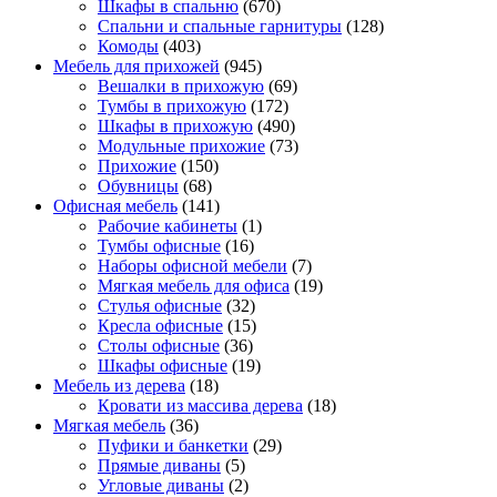
Шкафы в спальню
(670)
Спальни и спальные гарнитуры
(128)
Комоды
(403)
Мебель для прихожей
(945)
Вешалки в прихожую
(69)
Тумбы в прихожую
(172)
Шкафы в прихожую
(490)
Модульные прихожие
(73)
Прихожие
(150)
Обувницы
(68)
Офисная мебель
(141)
Рабочие кабинеты
(1)
Тумбы офисные
(16)
Наборы офисной мебели
(7)
Мягкая мебель для офиса
(19)
Стулья офисные
(32)
Кресла офисные
(15)
Столы офисные
(36)
Шкафы офисные
(19)
Мебель из дерева
(18)
Кровати из массива дерева
(18)
Мягкая мебель
(36)
Пуфики и банкетки
(29)
Прямые диваны
(5)
Угловые диваны
(2)