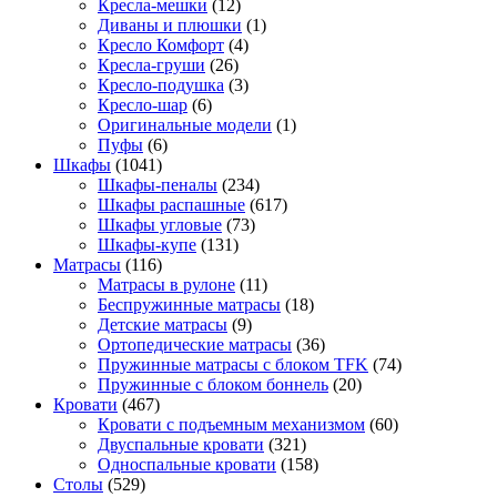
Кресла-мешки
(12)
Диваны и плюшки
(1)
Кресло Комфорт
(4)
Кресла-груши
(26)
Кресло-подушка
(3)
Кресло-шар
(6)
Оригинальные модели
(1)
Пуфы
(6)
Шкафы
(1041)
Шкафы-пеналы
(234)
Шкафы распашные
(617)
Шкафы угловые
(73)
Шкафы-купе
(131)
Матрасы
(116)
Матрасы в рулоне
(11)
Беспружинные матрасы
(18)
Детские матрасы
(9)
Ортопедические матрасы
(36)
Пружинные матрасы с блоком TFK
(74)
Пружинные с блоком боннель
(20)
Кровати
(467)
Кровати с подъемным механизмом
(60)
Двуспальные кровати
(321)
Односпальные кровати
(158)
Столы
(529)