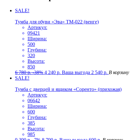
SALE!
Тумба для обуви «Эва» ТМ-022 (венге)
Артикул:
09421
Ширина:
500
Глубина:
320
Высота:
850
6 780
р.
-38%
4 240
р.
Ваша выгода
2 540
р.
В корзину
SALE!
Тумба с дверцей и ящиком «Соренто» (прихожая)
Артикул:
06642
Ширина:
600
Глубина:
385
Высота:
985
9 390
р.
-7%
8 790
р.
Ваша выгода
600
р.
В корзину