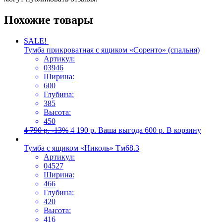
Похожие товары
SALE!
Тумба прикроватная с ящиком «Соренто» (спальня)
Артикул:
03946
Ширина:
600
Глубина:
385
Высота:
450
4 790
р.
-13%
4 190
р.
Ваша выгода
600
р.
В корзину
Тумба с ящиком «Николь» Тм68.3
Артикул:
04527
Ширина:
466
Глубина:
420
Высота:
416