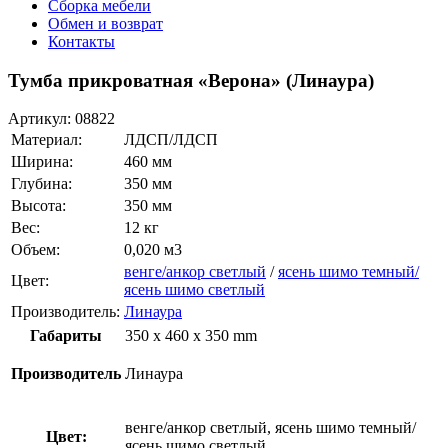
Сборка мебели
Обмен и возврат
Контакты
Тумба прикроватная «Верона» (Линаура)
Артикул:
08822
Материал:
ЛДСП/ЛДСП
Ширина:
460 мм
Глубина:
350 мм
Высота:
350 мм
Вес:
12 кг
Объем:
0,020 м3
венге/анкор светлый
/
ясень шимо темный/
Цвет:
ясень шимо светлый
Производитель:
Линаура
Габариты
350 x 460 x 350 mm
Производитель
Линаура
венге/анкор светлый, ясень шимо темный/
Цвет:
ясень шимо светлый