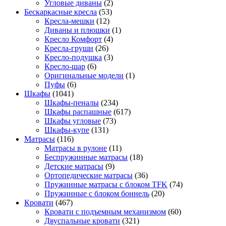
Угловые диваны
(2)
Бескаркасные кресла
(53)
Кресла-мешки
(12)
Диваны и плюшки
(1)
Кресло Комфорт
(4)
Кресла-груши
(26)
Кресло-подушка
(3)
Кресло-шар
(6)
Оригинальные модели
(1)
Пуфы
(6)
Шкафы
(1041)
Шкафы-пеналы
(234)
Шкафы распашные
(617)
Шкафы угловые
(73)
Шкафы-купе
(131)
Матрасы
(116)
Матрасы в рулоне
(11)
Беспружинные матрасы
(18)
Детские матрасы
(9)
Ортопедические матрасы
(36)
Пружинные матрасы с блоком TFK
(74)
Пружинные с блоком боннель
(20)
Кровати
(467)
Кровати с подъемным механизмом
(60)
Двуспальные кровати
(321)