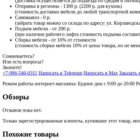
(доставка осуществляется до подъезда по средам и пятни
Отправка в регионы - 1300 р. (2200 р. для кухонь)
(стоимость доставки мебели до любой транспортной комп
Самовывоз - 0 р.
(забрать товар можно со склада по адресу: ул. Кирзаводск
Подъем мебели - от 200 р.
(при наличии рабочего лифта стоимость подъема составит 
Сборка мебели - от 10% от стоимости
(стоимость сборки мебели 10% от цены товара, но не мене
Сомневаетесь?
Или есть вопросы?
Звоните!
+7-996-546-0311
Написать в Telegram
Написать в Max
Заказать 
Режим работы интернет-магазина: Будние дни с 9:00 до 20:00
Р
Обзоры
Отзывов пока нет.
Только зарегистрированные клиенты, купившие этот товар, мо
Похожие товары