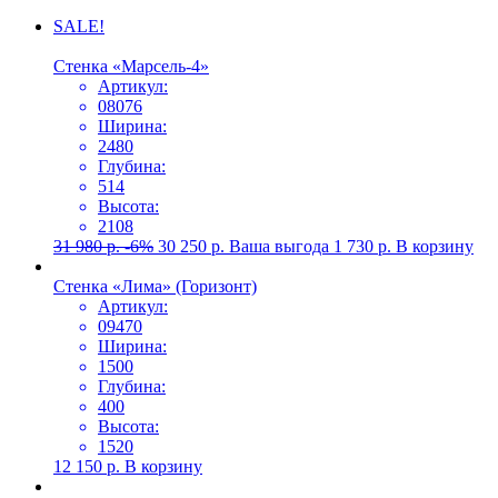
SALE!
Стенка «Марсель-4»
Артикул:
08076
Ширина:
2480
Глубина:
514
Высота:
2108
31 980
р.
-6%
30 250
р.
Ваша выгода
1 730
р.
В корзину
Стенка «Лима» (Горизонт)
Артикул:
09470
Ширина:
1500
Глубина:
400
Высота:
1520
12 150
р.
В корзину