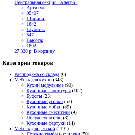
Центральная секция «Алегро»
Артикул:
05407
Ширина:
1842
Глубина:
547
Высота:
1802
27 330
р.
В корзину
Категории товаров
Распродажа со склада
(6)
Мебель для кухни
(348)
Кухни модульные
(90)
Кухонные гарнитуры
(102)
Буфеты
(23)
Кухонные уголки
(53)
Кухонные мойки
(49)
Кухонные смесители
(9)
Посудосушители
(8)
Кухонные фартуки
(14)
Мебель для детской
(1191)
Детские тумбы и сундуки
(50)