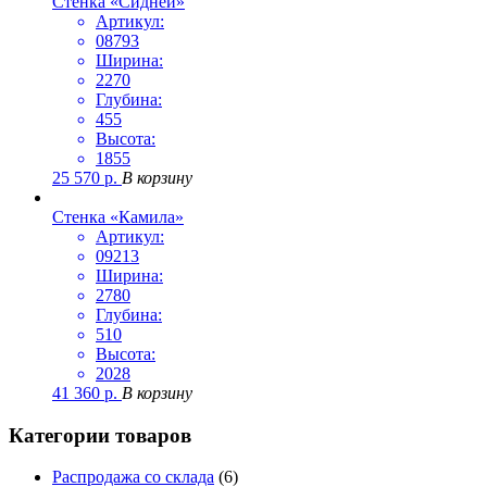
Стенка «Сидней»
Артикул:
08793
Ширина:
2270
Глубина:
455
Высота:
1855
25 570
р.
В корзину
Стенка «Камила»
Артикул:
09213
Ширина:
2780
Глубина:
510
Высота:
2028
41 360
р.
В корзину
Категории товаров
Распродажа со склада
(6)