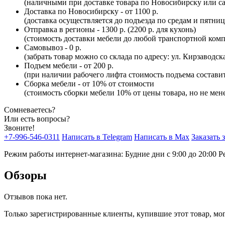
(наличными при доставке товара по Новосибирску или са
Доставка по Новосибирску - от 1100 р.
(доставка осуществляется до подъезда по средам и пятни
Отправка в регионы - 1300 р. (2200 р. для кухонь)
(стоимость доставки мебели до любой транспортной комп
Самовывоз - 0 р.
(забрать товар можно со склада по адресу: ул. Кирзаводск
Подъем мебели - от 200 р.
(при наличии рабочего лифта стоимость подъема составит 
Сборка мебели - от 10% от стоимости
(стоимость сборки мебели 10% от цены товара, но не мене
Сомневаетесь?
Или есть вопросы?
Звоните!
+7-996-546-0311
Написать в Telegram
Написать в Max
Заказать 
Режим работы интернет-магазина: Будние дни с 9:00 до 20:00
Р
Обзоры
Отзывов пока нет.
Только зарегистрированные клиенты, купившие этот товар, мо