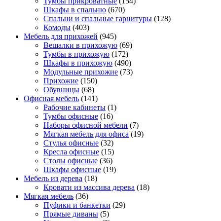
Тумбы прикроватные
(154)
Шкафы в спальню
(670)
Спальни и спальные гарнитуры
(128)
Комоды
(403)
Мебель для прихожей
(945)
Вешалки в прихожую
(69)
Тумбы в прихожую
(172)
Шкафы в прихожую
(490)
Модульные прихожие
(73)
Прихожие
(150)
Обувницы
(68)
Офисная мебель
(141)
Рабочие кабинеты
(1)
Тумбы офисные
(16)
Наборы офисной мебели
(7)
Мягкая мебель для офиса
(19)
Стулья офисные
(32)
Кресла офисные
(15)
Столы офисные
(36)
Шкафы офисные
(19)
Мебель из дерева
(18)
Кровати из массива дерева
(18)
Мягкая мебель
(36)
Пуфики и банкетки
(29)
Прямые диваны
(5)