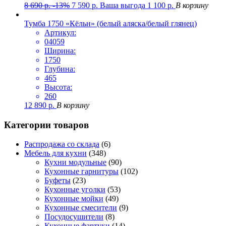
8 690
р.
-13%
7 590
р.
Ваша выгода
1 100
р.
В корзину
Тумба 1750 «Кёльн» (белый аляска/белый глянец)
Артикул:
04059
Ширина:
1750
Глубина:
465
Высота:
260
12 890
р.
В корзину
Категории товаров
Распродажа со склада
(6)
Мебель для кухни
(348)
Кухни модульные
(90)
Кухонные гарнитуры
(102)
Буфеты
(23)
Кухонные уголки
(53)
Кухонные мойки
(49)
Кухонные смесители
(9)
Посудосушители
(8)
Кухонные фартуки
(14)