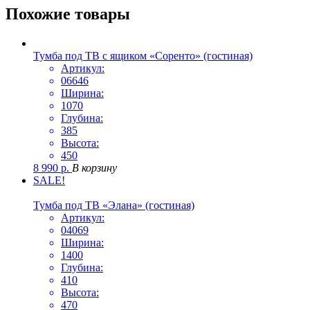
Похожие товары
Тумба под ТВ с ящиком «Соренто» (гостиная)
Артикул:
06646
Ширина:
1070
Глубина:
385
Высота:
450
8 990
р.
В корзину
SALE!
Тумба под ТВ «Элана» (гостиная)
Артикул:
04069
Ширина:
1400
Глубина:
410
Высота:
470