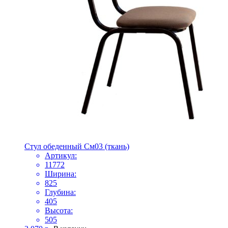
Стул обеденный См03 (ткань)
Артикул:
11772
Ширина:
825
Глубина:
405
Высота:
505