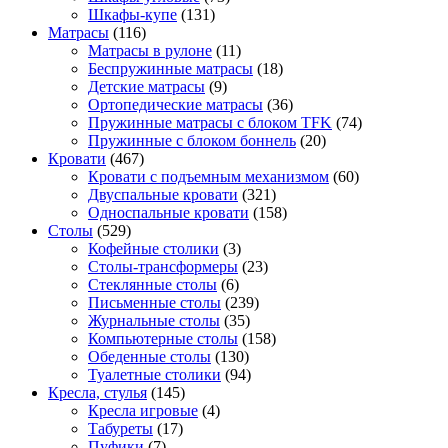
Шкафы-купе
(131)
Матрасы
(116)
Матрасы в рулоне
(11)
Беспружинные матрасы
(18)
Детские матрасы
(9)
Ортопедические матрасы
(36)
Пружинные матрасы с блоком TFK
(74)
Пружинные с блоком боннель
(20)
Кровати
(467)
Кровати с подъемным механизмом
(60)
Двуспальные кровати
(321)
Односпальные кровати
(158)
Столы
(529)
Кофейные столики
(3)
Столы-трансформеры
(23)
Стеклянные столы
(6)
Письменные столы
(239)
Журнальные столы
(35)
Компьютерные столы
(158)
Обеденные столы
(130)
Туалетные столики
(94)
Кресла, стулья
(145)
Кресла игровые
(4)
Табуреты
(17)
Пуфики
(7)