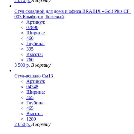
2 070
р.
В корзину
Стул складной для дома и офиса BRABIX «Golf Plus CF-
003 Комфорт», бежевый
Артикул:
07896
Ширина:
460
Глубина:
395
Высота:
760
3 500
р.
В корзину
Стул-вешало См13
Артикул:
04748
Ширина:
465
Глубина:
465
Высота:
1280
2 650
р.
В корзину