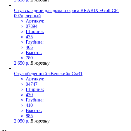
Стул складной для дома и офиса BRABIX «Golf CF-
007», черный
Артикул:
07894
Ширина:
435
Глубина:
465
Высота:
780
2 650
р.
В корзину
Стул обеденный «Венский» См31
Артикул:
04747
Ширина:
430
Глубина:
410
Высота:
885
2 050
р.
В корзину