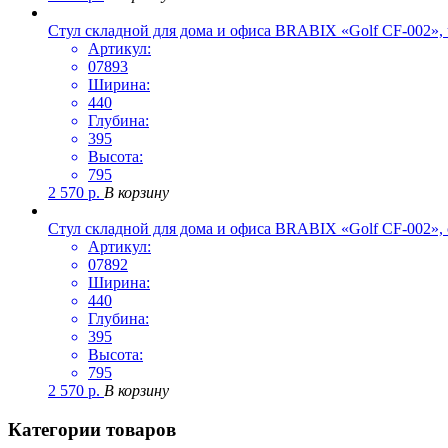
Стул складной для дома и офиса BRABIX «Golf CF-002»,
Артикул:
07893
Ширина:
440
Глубина:
395
Высота:
795
2 570
р.
В корзину
Стул складной для дома и офиса BRABIX «Golf CF-002»,
Артикул:
07892
Ширина:
440
Глубина:
395
Высота:
795
2 570
р.
В корзину
Категории товаров