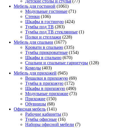
Детские столы и стулья
(77)
Мебель для гостиной
(1061)
Модульные гостиные
(71)
Стенки
(106)
Шкафы в гостиную
(424)
Тумбы под ТВ
(283)
Тумбы под ТВ стеклянные
(1)
Полки и стеллажи
(228)
Мебель для спальни
(1677)
Кровати в спальню
(335)
Тумбы прикроватные
(154)
Шкафы в спальню
(670)
Спальни и спальные гарнитуры
(128)
Комоды
(403)
Мебель для прихожей
(945)
Вешалки в прихожую
(69)
Тумбы в прихожую
(172)
Шкафы в прихожую
(490)
Модульные прихожие
(73)
Прихожие
(150)
Обувницы
(68)
Офисная мебель
(141)
Рабочие кабинеты
(1)
Тумбы офисные
(16)
Наборы офисной мебели
(7)