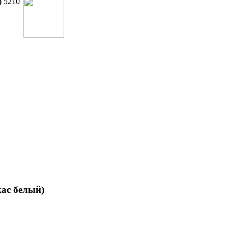
)
5210
кас белый)