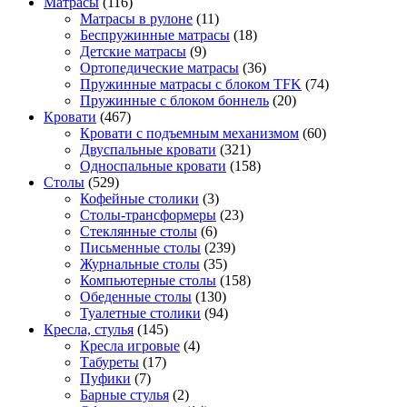
Матрасы
(116)
Матрасы в рулоне
(11)
Беспружинные матрасы
(18)
Детские матрасы
(9)
Ортопедические матрасы
(36)
Пружинные матрасы с блоком TFK
(74)
Пружинные с блоком боннель
(20)
Кровати
(467)
Кровати с подъемным механизмом
(60)
Двуспальные кровати
(321)
Односпальные кровати
(158)
Столы
(529)
Кофейные столики
(3)
Столы-трансформеры
(23)
Стеклянные столы
(6)
Письменные столы
(239)
Журнальные столы
(35)
Компьютерные столы
(158)
Обеденные столы
(130)
Туалетные столики
(94)
Кресла, стулья
(145)
Кресла игровые
(4)
Табуреты
(17)
Пуфики
(7)
Барные стулья
(2)