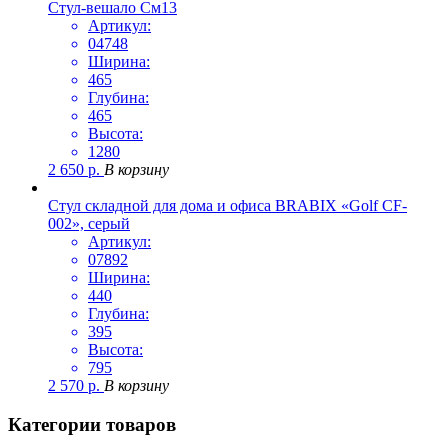
Стул-вешало См13
Артикул:
04748
Ширина:
465
Глубина:
465
Высота:
1280
2 650
р.
В корзину
Стул складной для дома и офиса BRABIX «Golf CF-
002», серый
Артикул:
07892
Ширина:
440
Глубина:
395
Высота:
795
2 570
р.
В корзину
Категории товаров