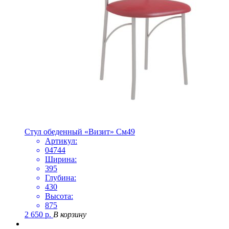
Стул обеденный «Визит» См49
Артикул:
04744
Ширина:
395
Глубина:
430
Высота:
875
2 650
р.
В корзину