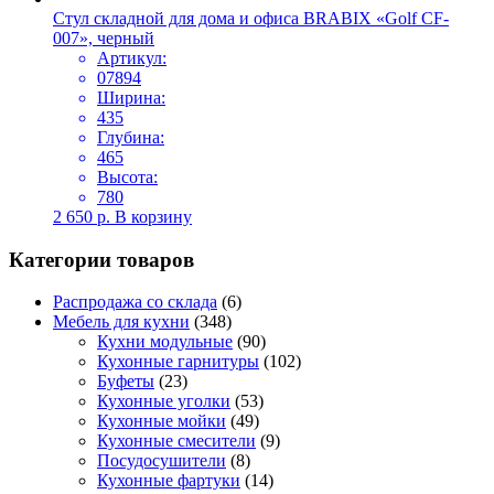
Стул складной для дома и офиса BRABIX «Golf CF-
007», черный
Артикул:
07894
Ширина:
435
Глубина:
465
Высота:
780
2 650
р.
В корзину
Категории товаров
Распродажа со склада
(6)
Мебель для кухни
(348)
Кухни модульные
(90)
Кухонные гарнитуры
(102)
Буфеты
(23)
Кухонные уголки
(53)
Кухонные мойки
(49)
Кухонные смесители
(9)
Посудосушители
(8)
Кухонные фартуки
(14)