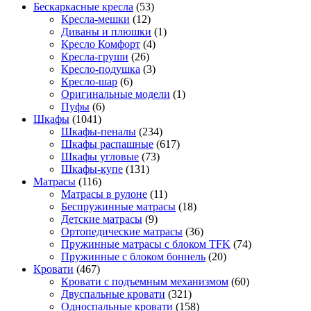
Бескаркасные кресла
(53)
Кресла-мешки
(12)
Диваны и плюшки
(1)
Кресло Комфорт
(4)
Кресла-груши
(26)
Кресло-подушка
(3)
Кресло-шар
(6)
Оригинальные модели
(1)
Пуфы
(6)
Шкафы
(1041)
Шкафы-пеналы
(234)
Шкафы распашные
(617)
Шкафы угловые
(73)
Шкафы-купе
(131)
Матрасы
(116)
Матрасы в рулоне
(11)
Беспружинные матрасы
(18)
Детские матрасы
(9)
Ортопедические матрасы
(36)
Пружинные матрасы с блоком TFK
(74)
Пружинные с блоком боннель
(20)
Кровати
(467)
Кровати с подъемным механизмом
(60)
Двуспальные кровати
(321)
Односпальные кровати
(158)