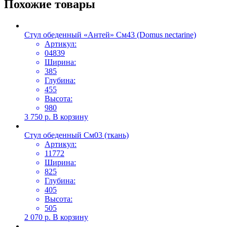
Похожие товары
Стул обеденный «Антей» См43 (Domus nectarine)
Артикул:
04839
Ширина:
385
Глубина:
455
Высота:
980
3 750
р.
В корзину
Стул обеденный См03 (ткань)
Артикул:
11772
Ширина:
825
Глубина:
405
Высота:
505
2 070
р.
В корзину