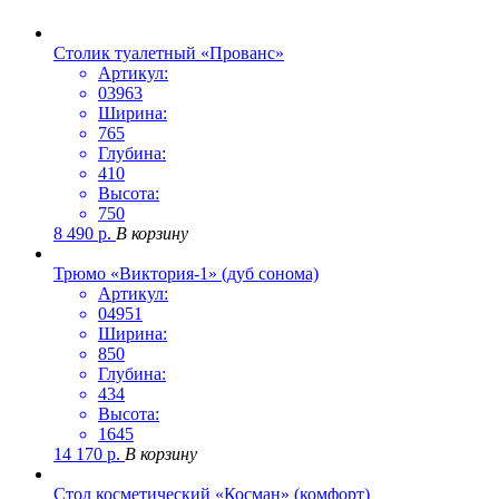
Столик туалетный «Прованс»
Артикул:
03963
Ширина:
765
Глубина:
410
Высота:
750
8 490
р.
В корзину
Трюмо «Виктория-1» (дуб сонома)
Артикул:
04951
Ширина:
850
Глубина:
434
Высота:
1645
14 170
р.
В корзину
Стол косметический «Косман» (комфорт)