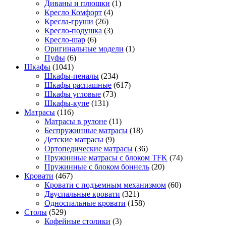
Диваны и плюшки
(1)
Кресло Комфорт
(4)
Кресла-груши
(26)
Кресло-подушка
(3)
Кресло-шар
(6)
Оригинальные модели
(1)
Пуфы
(6)
Шкафы
(1041)
Шкафы-пеналы
(234)
Шкафы распашные
(617)
Шкафы угловые
(73)
Шкафы-купе
(131)
Матрасы
(116)
Матрасы в рулоне
(11)
Беспружинные матрасы
(18)
Детские матрасы
(9)
Ортопедические матрасы
(36)
Пружинные матрасы с блоком TFK
(74)
Пружинные с блоком боннель
(20)
Кровати
(467)
Кровати с подъемным механизмом
(60)
Двуспальные кровати
(321)
Односпальные кровати
(158)
Столы
(529)
Кофейные столики
(3)