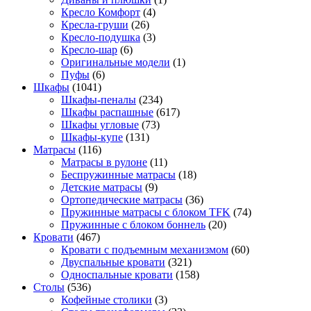
Кресло Комфорт
(4)
Кресла-груши
(26)
Кресло-подушка
(3)
Кресло-шар
(6)
Оригинальные модели
(1)
Пуфы
(6)
Шкафы
(1041)
Шкафы-пеналы
(234)
Шкафы распашные
(617)
Шкафы угловые
(73)
Шкафы-купе
(131)
Матрасы
(116)
Матрасы в рулоне
(11)
Беспружинные матрасы
(18)
Детские матрасы
(9)
Ортопедические матрасы
(36)
Пружинные матрасы с блоком TFK
(74)
Пружинные с блоком боннель
(20)
Кровати
(467)
Кровати с подъемным механизмом
(60)
Двуспальные кровати
(321)
Односпальные кровати
(158)
Столы
(536)
Кофейные столики
(3)