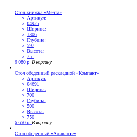
Стол-книжка «Мечта»
Артикул:
04925
Ширина:
1306
Глубина:
597
Высота:
751
6 080
р.
В корзину
Стол обеденный раскладной «Компакт»
Артикул:
04691
Ширина:
700
Глубина:
500
Высота:
750
6 650
р.
В корзину
Стол обеденный «Аликанте»