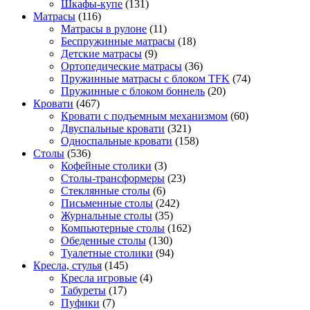
Шкафы-купе
(131)
Матрасы
(116)
Матрасы в рулоне
(11)
Беспружинные матрасы
(18)
Детские матрасы
(9)
Ортопедические матрасы
(36)
Пружинные матрасы с блоком TFK
(74)
Пружинные с блоком боннель
(20)
Кровати
(467)
Кровати с подъемным механизмом
(60)
Двуспальные кровати
(321)
Односпальные кровати
(158)
Столы
(536)
Кофейные столики
(3)
Столы-трансформеры
(23)
Стеклянные столы
(6)
Письменные столы
(242)
Журнальные столы
(35)
Компьютерные столы
(162)
Обеденные столы
(130)
Туалетные столики
(94)
Кресла, стулья
(145)
Кресла игровые
(4)
Табуреты
(17)
Пуфики
(7)