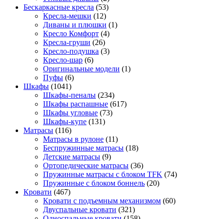
Бескаркасные кресла
(53)
Кресла-мешки
(12)
Диваны и плюшки
(1)
Кресло Комфорт
(4)
Кресла-груши
(26)
Кресло-подушка
(3)
Кресло-шар
(6)
Оригинальные модели
(1)
Пуфы
(6)
Шкафы
(1041)
Шкафы-пеналы
(234)
Шкафы распашные
(617)
Шкафы угловые
(73)
Шкафы-купе
(131)
Матрасы
(116)
Матрасы в рулоне
(11)
Беспружинные матрасы
(18)
Детские матрасы
(9)
Ортопедические матрасы
(36)
Пружинные матрасы с блоком TFK
(74)
Пружинные с блоком боннель
(20)
Кровати
(467)
Кровати с подъемным механизмом
(60)
Двуспальные кровати
(321)
Односпальные кровати
(158)