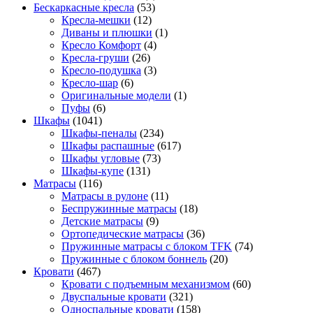
Бескаркасные кресла
(53)
Кресла-мешки
(12)
Диваны и плюшки
(1)
Кресло Комфорт
(4)
Кресла-груши
(26)
Кресло-подушка
(3)
Кресло-шар
(6)
Оригинальные модели
(1)
Пуфы
(6)
Шкафы
(1041)
Шкафы-пеналы
(234)
Шкафы распашные
(617)
Шкафы угловые
(73)
Шкафы-купе
(131)
Матрасы
(116)
Матрасы в рулоне
(11)
Беспружинные матрасы
(18)
Детские матрасы
(9)
Ортопедические матрасы
(36)
Пружинные матрасы с блоком TFK
(74)
Пружинные с блоком боннель
(20)
Кровати
(467)
Кровати с подъемным механизмом
(60)
Двуспальные кровати
(321)
Односпальные кровати
(158)