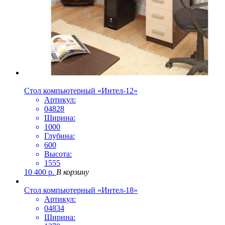
Стол компьютерный «Интел-12»
Артикул:
04828
Ширина:
1000
Глубина:
600
Высота:
1555
10 400
р.
В корзину
Стол компьютерный «Интел-18»
Артикул:
04834
Ширина: