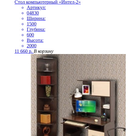
Стол компьютерный «Интел-2»
Артикул:
04830
Ширина:
1500
Глубина:
600
Высота:
2000
11 660
р.
В корзину