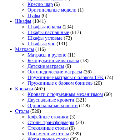
Кресло-шар
(6)
Оригинальные модели
(1)
Пуфы
(6)
Шкафы
(1041)
Шкафы-пеналы
(234)
Шкафы распашные
(617)
Шкафы угловые
(73)
Шкафы-купе
(131)
Матрасы
(116)
Матрасы в рулоне
(11)
Беспружинные матрасы
(18)
Детские матрасы
(9)
Ортопедические матрасы
(36)
Пружинные матрасы с блоком TFK
(74)
Пружинные с блоком боннель
(20)
Кровати
(467)
Кровати с подъемным механизмом
(60)
Двуспальные кровати
(321)
Односпальные кровати
(158)
Столы
(529)
Кофейные столики
(3)
Столы-трансформеры
(23)
Стеклянные столы
(6)
Письменные столы
(239)
Журнальные столы
(35)