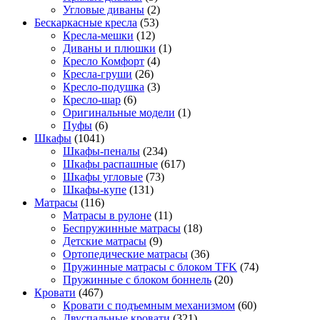
Угловые диваны
(2)
Бескаркасные кресла
(53)
Кресла-мешки
(12)
Диваны и плюшки
(1)
Кресло Комфорт
(4)
Кресла-груши
(26)
Кресло-подушка
(3)
Кресло-шар
(6)
Оригинальные модели
(1)
Пуфы
(6)
Шкафы
(1041)
Шкафы-пеналы
(234)
Шкафы распашные
(617)
Шкафы угловые
(73)
Шкафы-купе
(131)
Матрасы
(116)
Матрасы в рулоне
(11)
Беспружинные матрасы
(18)
Детские матрасы
(9)
Ортопедические матрасы
(36)
Пружинные матрасы с блоком TFK
(74)
Пружинные с блоком боннель
(20)
Кровати
(467)
Кровати с подъемным механизмом
(60)
Двуспальные кровати
(321)