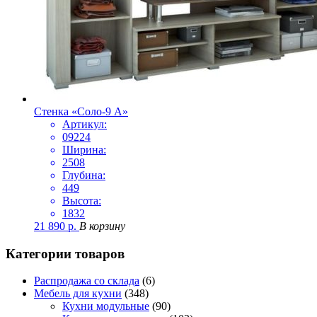
Стенка «Соло-9 А»
Артикул:
09224
Ширина:
2508
Глубина:
449
Высота:
1832
21 890
р.
В корзину
Категории товаров
Распродажа со склада
(6)
Мебель для кухни
(348)
Кухни модульные
(90)