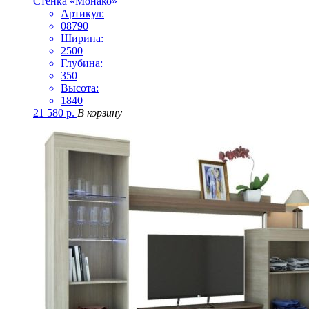
Стенка «Монако»
Артикул:
08790
Ширина:
2500
Глубина:
350
Высота:
1840
21 580
р.
В корзину