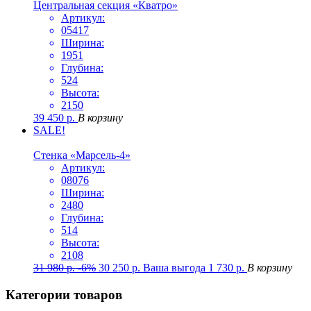
Центральная секция «Кватро»
Артикул:
05417
Ширина:
1951
Глубина:
524
Высота:
2150
39 450
р.
В корзину
SALE!
Стенка «Марсель-4»
Артикул:
08076
Ширина:
2480
Глубина:
514
Высота:
2108
31 980
р.
-6%
30 250
р.
Ваша выгода
1 730
р.
В корзину
Категории товаров