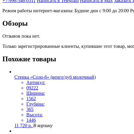
+7-996-546-0311
Написать в Telegram
Написать в Max
Заказать 
Режим работы интернет-магазина: Будние дни с 9:00 до 20:00
Р
Обзоры
Отзывов пока нет.
Только зарегистрированные клиенты, купившие этот товар, мо
Похожие товары
Стенка «Соло-6» (венге/дуб молочный)
Артикул:
09222
Ширина:
1562
Глубина:
365
Высота:
1446
11 720
р.
В корзину