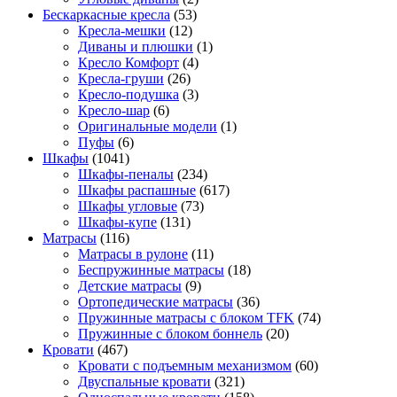
Бескаркасные кресла
(53)
Кресла-мешки
(12)
Диваны и плюшки
(1)
Кресло Комфорт
(4)
Кресла-груши
(26)
Кресло-подушка
(3)
Кресло-шар
(6)
Оригинальные модели
(1)
Пуфы
(6)
Шкафы
(1041)
Шкафы-пеналы
(234)
Шкафы распашные
(617)
Шкафы угловые
(73)
Шкафы-купе
(131)
Матрасы
(116)
Матрасы в рулоне
(11)
Беспружинные матрасы
(18)
Детские матрасы
(9)
Ортопедические матрасы
(36)
Пружинные матрасы с блоком TFK
(74)
Пружинные с блоком боннель
(20)
Кровати
(467)
Кровати с подъемным механизмом
(60)
Двуспальные кровати
(321)