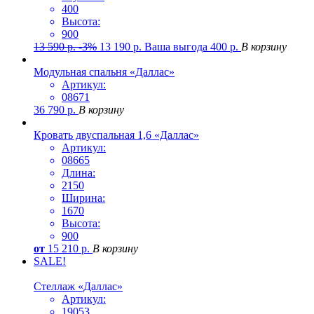
400
Высота:
900
13 590
р.
-3%
13 190
р.
Ваша выгода
400
р.
В корзину
Модульная спальня «Даллас»
Артикул:
08671
36 790
р.
В корзину
Кровать двуспальная 1,6 «Даллас»
Артикул:
08665
Длина:
2150
Ширина:
1670
Высота:
900
от
15 210
р.
В корзину
SALE!
Стеллаж «Даллас»
Артикул:
19053