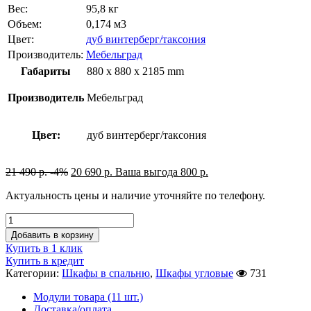
Вес:
95,8 кг
Объем:
0,174 м3
Цвет:
дуб винтерберг/таксония
Производитель:
Мебельград
Габариты
880 x 880 x 2185 mm
Производитель
Мебельград
Цвет:
дуб винтерберг/таксония
21 490
р.
-4%
20 690
р.
Ваша выгода
800
р.
Актуальность цены и наличие уточняйте по телефону.
Добавить в корзину
Купить в 1 клик
Купить в кредит
Категории:
Шкафы в спальню
,
Шкафы угловые
731
Модули товара (11 шт.)
Доставка/оплата