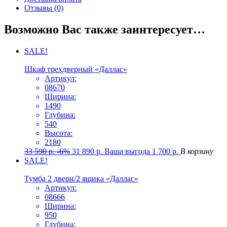
Отзывы (0)
Возможно Вас также заинтересует…
SALE!
Шкаф трехдверный «Даллас»
Артикул:
08670
Ширина:
1490
Глубина:
540
Высота:
2180
33 590
р.
-6%
31 890
р.
Ваша выгода
1 700
р.
В корзину
SALE!
Тумба 2 двери/2 ящика «Даллас»
Артикул:
08666
Ширина:
950
Глубина: