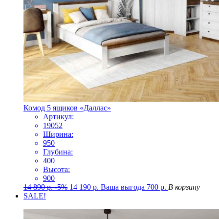
Комод 5 ящиков «Даллас»
Артикул:
19052
Ширина:
950
Глубина:
400
Высота:
900
14 890
р.
-5%
14 190
р.
Ваша выгода
700
р.
В корзину
SALE!