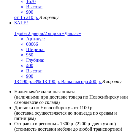
1670
Высота:
900
от
15 210
р.
В корзину
SALE!
Тумба 2 двери/2 ящика «Даллас»
Артикул:
08666
Ширина:
950
Глубина:
400
Высота:
900
13 590
р.
-3%
13 190
р.
Ваша выгода
400
р.
В корзину
Наличная/безналичная оплата
(наличными при доставке товара по Новосибирску или
самовывозе со склада)
Доставка по Новосибирску - от 1100 р.
(доставка осуществляется до подъезда по средам и
пятницам)
Отправка в регионы - 1300 р. (2200 р. для кухонь)
(стоимость доставки мебели до любой транспортной