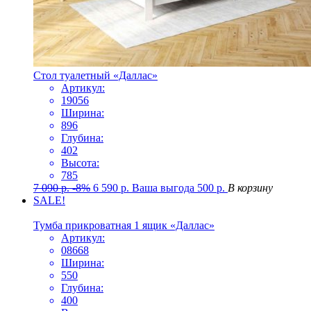
Стол туалетный «Даллас»
Артикул:
19056
Ширина:
896
Глубина:
402
Высота:
785
7 090
р.
-8%
6 590
р.
Ваша выгода
500
р.
В корзину
SALE!
Тумба прикроватная 1 ящик «Даллас»
Артикул:
08668
Ширина:
550
Глубина:
400