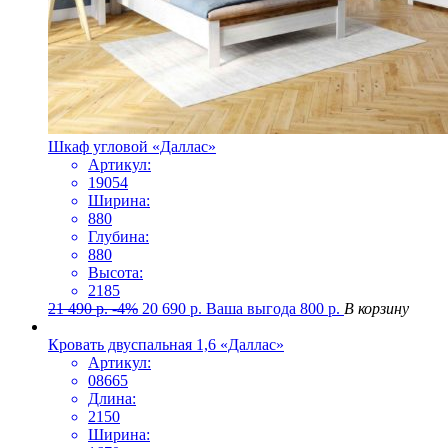
Шкаф угловой «Даллас»
Артикул:
19054
Ширина:
880
Глубина:
880
Высота:
2185
21 490
р.
-4%
20 690
р.
Ваша выгода
800
р.
В корзину
Кровать двуспальная 1,6 «Даллас»
Артикул:
08665
Длина:
2150
Ширина: