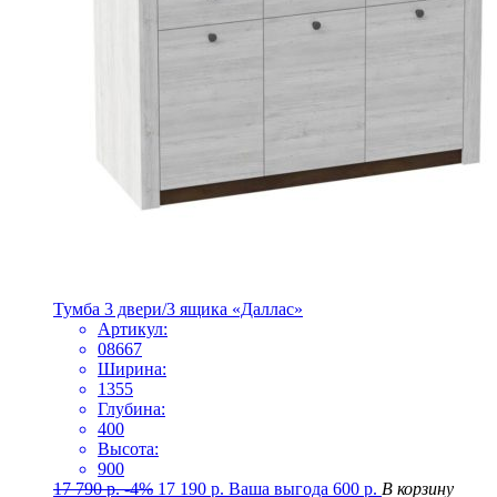
Тумба 3 двери/3 ящика «Даллас»
Артикул:
08667
Ширина:
1355
Глубина:
400
Высота:
900
17 790
р.
-4%
17 190
р.
Ваша выгода
600
р.
В корзину