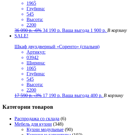
1965
Глубина:
545
Высота:
2200
36 090
р.
-6%
34 190
р.
Ваша выгода
1 900
р.
В корзину
SALE!
Шкаф двухдверный «Соренто» (спальня)
Артикул:
03942
Ширина:
1065
Глубина:
545
Высота:
2200
17 590
р.
-3%
17 190
р.
Ваша выгода
400
р.
В корзину
Категории товаров
Распродажа со склада
(6)
Мебель для кухни
(348)
Кухни модульные
(90)
Кухонные гарнитуры
(102)