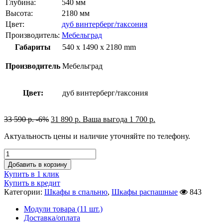
Глубина:
540 мм
Высота:
2180 мм
Цвет:
дуб винтерберг/таксония
Производитель:
Мебельград
Габариты
540 x 1490 x 2180 mm
Производитель
Мебельград
Цвет:
дуб винтерберг/таксония
33 590
р.
-6%
31 890
р.
Ваша выгода
1 700
р.
Актуальность цены и наличие уточняйте по телефону.
Добавить в корзину
Купить в 1 клик
Купить в кредит
Категории:
Шкафы в спальню
,
Шкафы распашные
843
Модули товара (11 шт.)
Доставка/оплата