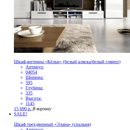
Шкаф-витрина «Кёльн» (белый аляска/белый глянец)
Артикул:
04054
Ширина:
595
Глубина:
335
Высота:
1145
15 690
р.
В корзину
SALE!
Шкаф трехдверный «Элана» (спальня)
Артикул: