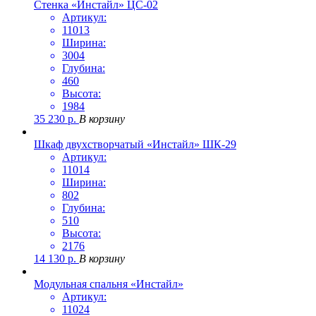
Стенка «Инстайл» ЦС-02
Артикул:
11013
Ширина:
3004
Глубина:
460
Высота:
1984
35 230
р.
В корзину
Шкаф двухстворчатый «Инстайл» ШК-29
Артикул:
11014
Ширина:
802
Глубина:
510
Высота:
2176
14 130
р.
В корзину
Модульная спальня «Инстайл»
Артикул:
11024