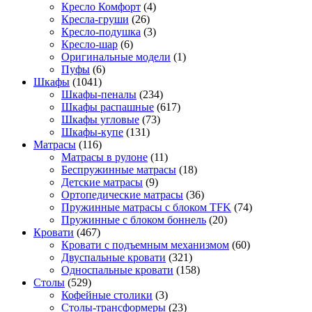
Кресло Комфорт
(4)
Кресла-груши
(26)
Кресло-подушка
(3)
Кресло-шар
(6)
Оригинальные модели
(1)
Пуфы
(6)
Шкафы
(1041)
Шкафы-пеналы
(234)
Шкафы распашные
(617)
Шкафы угловые
(73)
Шкафы-купе
(131)
Матрасы
(116)
Матрасы в рулоне
(11)
Беспружинные матрасы
(18)
Детские матрасы
(9)
Ортопедические матрасы
(36)
Пружинные матрасы с блоком TFK
(74)
Пружинные с блоком боннель
(20)
Кровати
(467)
Кровати с подъемным механизмом
(60)
Двуспальные кровати
(321)
Односпальные кровати
(158)
Столы
(529)
Кофейные столики
(3)
Столы-трансформеры
(23)