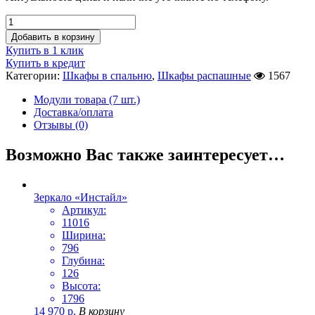
Добавить в корзину
Купить в 1 клик
Купить в кредит
Категории:
Шкафы в спальню
,
Шкафы распашные
1567
Модули товара (7 шт.)
Доставка/оплата
Отзывы (0)
Возможно Вас также заинтересует…
Зеркало «Инстайл»
Артикул:
11016
Ширина:
796
Глубина:
126
Высота:
1796
14 970
р.
В корзину