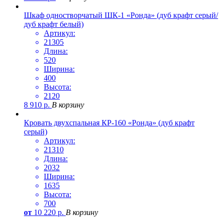
Шкаф одностворчатый ШК-1 «Ронда» (дуб крафт серый/
дуб крафт белый)
Артикул:
21305
Длина:
520
Ширина:
400
Высота:
2120
8 910
р.
В корзину
Кровать двухспальная КР-160 «Ронда» (дуб крафт
серый)
Артикул:
21310
Длина:
2032
Ширина:
1635
Высота:
700
от
10 220
р.
В корзину