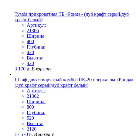
Тумба прикроватная ТБ «Ронда» (дуб крафт серый/дуб
крафт белый)
Артикул:
21306
Ширина:
400
Глубина:
420
Высота:
420
3 170
р.
В корзину
Шкаф двухстворчатый комби ШК-20 с зеркалом «Ронда»
(дуб крафт серый/дуб крафт белый)
Артикул:
21302
Ширина:
800
Глубина:
520
Высота:
2120
17 570
р.
В корзину