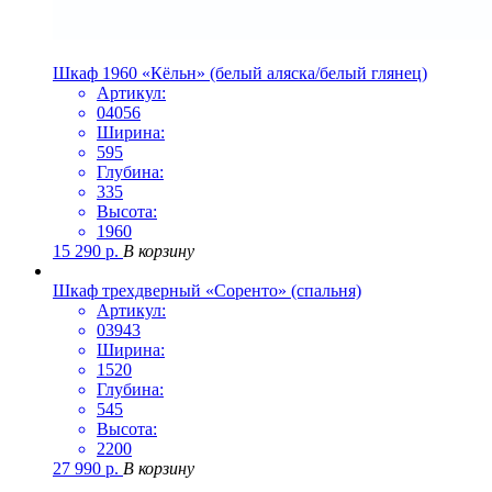
Шкаф 1960 «Кёльн» (белый аляска/белый глянец)
Артикул:
04056
Ширина:
595
Глубина:
335
Высота:
1960
15 290
р.
В корзину
Шкаф трехдверный «Соренто» (спальня)
Артикул:
03943
Ширина:
1520
Глубина:
545
Высота:
2200
27 990
р.
В корзину