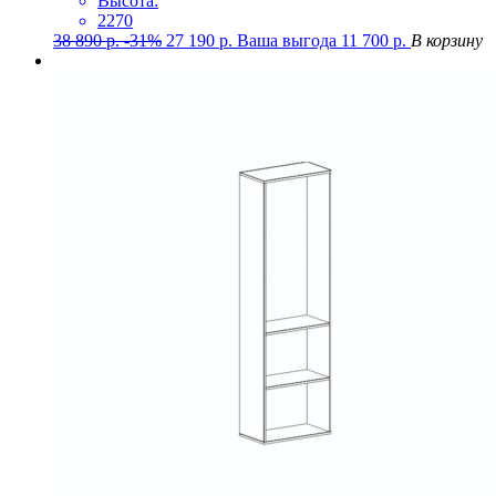
Высота:
2270
38 890
р.
-31%
27 190
р.
Ваша выгода
11 700
р.
В корзину