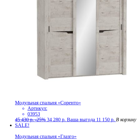
Модульная спальня «Соренто»
Артикул:
03953
45 430
р.
-25%
34 280
р.
Ваша выгода
11 150
р.
В корзину
SALE!
Модульная спальня «Глазго»