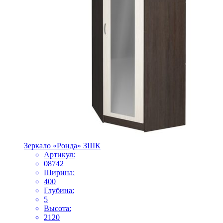
Зеркало «Ронда» ЗШК
Артикул:
08742
Ширина:
400
Глубина:
5
Высота:
2120