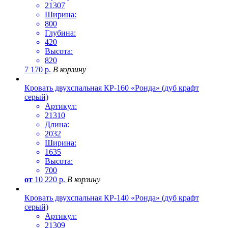
21307
Ширина:
800
Глубина:
420
Высота:
820
7 170
р.
В корзину
Кровать двухспальная КР-160 «Ронда» (дуб крафт
серый)
Артикул:
21310
Длина:
2032
Ширина:
1635
Высота:
700
от
10 220
р.
В корзину
Кровать двухспальная КР-140 «Ронда» (дуб крафт
серый)
Артикул:
21309