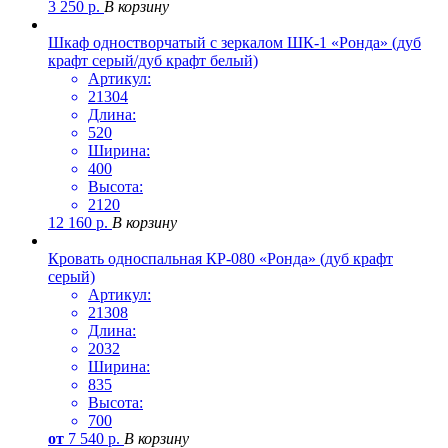
3 250
р.
В корзину
Шкаф одностворчатый с зеркалом ШК-1 «Ронда» (дуб
крафт серый/дуб крафт белый)
Артикул:
21304
Длина:
520
Ширина:
400
Высота:
2120
12 160
р.
В корзину
Кровать односпальная КР-080 «Ронда» (дуб крафт
серый)
Артикул:
21308
Длина:
2032
Ширина:
835
Высота:
700
от
7 540
р.
В корзину