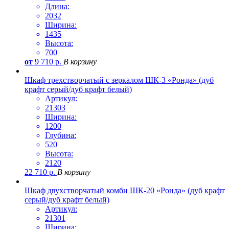
Длина:
2032
Ширина:
1435
Высота:
700
от
9 710
р.
В корзину
Шкаф трехстворчатый с зеркалом ШК-3 «Ронда» (дуб
крафт серый/дуб крафт белый)
Артикул:
21303
Ширина:
1200
Глубина:
520
Высота:
2120
22 710
р.
В корзину
Шкаф двухстворчатый комби ШК-20 «Ронда» (дуб крафт
серый/дуб крафт белый)
Артикул:
21301
Ширина: