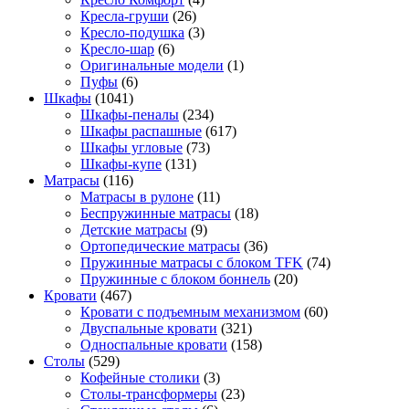
Кресла-груши
(26)
Кресло-подушка
(3)
Кресло-шар
(6)
Оригинальные модели
(1)
Пуфы
(6)
Шкафы
(1041)
Шкафы-пеналы
(234)
Шкафы распашные
(617)
Шкафы угловые
(73)
Шкафы-купе
(131)
Матрасы
(116)
Матрасы в рулоне
(11)
Беспружинные матрасы
(18)
Детские матрасы
(9)
Ортопедические матрасы
(36)
Пружинные матрасы с блоком TFK
(74)
Пружинные с блоком боннель
(20)
Кровати
(467)
Кровати с подъемным механизмом
(60)
Двуспальные кровати
(321)
Односпальные кровати
(158)
Столы
(529)
Кофейные столики
(3)
Столы-трансформеры
(23)