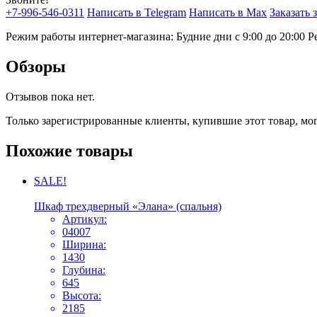
+7-996-546-0311
Написать в Telegram
Написать в Max
Заказать 
Режим работы интернет-магазина: Будние дни с 9:00 до 20:00
Р
Обзоры
Отзывов пока нет.
Только зарегистрированные клиенты, купившие этот товар, мо
Похожие товары
SALE!
Шкаф трехдверный «Элана» (спальня)
Артикул:
04007
Ширина:
1430
Глубина:
645
Высота:
2185