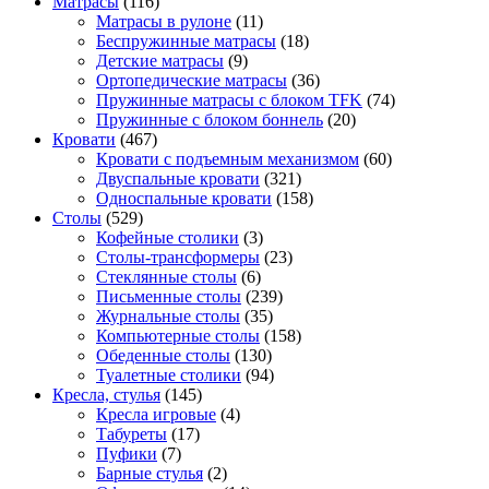
Матрасы
(116)
Матрасы в рулоне
(11)
Беспружинные матрасы
(18)
Детские матрасы
(9)
Ортопедические матрасы
(36)
Пружинные матрасы с блоком TFK
(74)
Пружинные с блоком боннель
(20)
Кровати
(467)
Кровати с подъемным механизмом
(60)
Двуспальные кровати
(321)
Односпальные кровати
(158)
Столы
(529)
Кофейные столики
(3)
Столы-трансформеры
(23)
Стеклянные столы
(6)
Письменные столы
(239)
Журнальные столы
(35)
Компьютерные столы
(158)
Обеденные столы
(130)
Туалетные столики
(94)
Кресла, стулья
(145)
Кресла игровые
(4)
Табуреты
(17)
Пуфики
(7)
Барные стулья
(2)