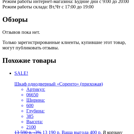
Режим работы интернет-магазина: Будние дни с 9:00 до 20:00
Режим работы склада: Вт,Чт с 17:00 до 19:00
Обзоры
Отзывов пока нет.
Только зарегистрированные клиенты, купившие этот товар,
могут публиковать отзывы.
Похожие товары
SALE!
Шкаф однодверный «Соренто» (прихожая)
Артикул:
06650
Ширина:
600
Глубина:
385
Высота:
2100
13 590
р.
-3%
13 190
р.
Ваша выгода
400
р.
В корзину