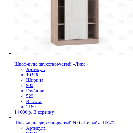
Шкаф-купе двухстворчатый «Лира»
Артикул:
10376
Ширина:
900
Глубина:
520
Высота:
2160
14 030
р.
В корзину
Шкаф-купе двухстворчатый 600 «Новый» ШК-02
Артикул: