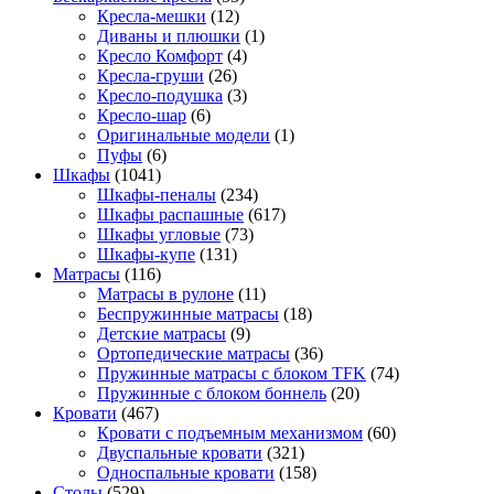
Кресла-мешки
(12)
Диваны и плюшки
(1)
Кресло Комфорт
(4)
Кресла-груши
(26)
Кресло-подушка
(3)
Кресло-шар
(6)
Оригинальные модели
(1)
Пуфы
(6)
Шкафы
(1041)
Шкафы-пеналы
(234)
Шкафы распашные
(617)
Шкафы угловые
(73)
Шкафы-купе
(131)
Матрасы
(116)
Матрасы в рулоне
(11)
Беспружинные матрасы
(18)
Детские матрасы
(9)
Ортопедические матрасы
(36)
Пружинные матрасы с блоком TFK
(74)
Пружинные с блоком боннель
(20)
Кровати
(467)
Кровати с подъемным механизмом
(60)
Двуспальные кровати
(321)
Односпальные кровати
(158)
Столы
(529)