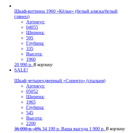
Шкаф-витрина 1960 «Кёльн» (белый аляска/белый
глянец)
Артикул:
04055
Ширина:
595
Глубина:
335
Высота:
1960
20 990
р.
В корзину
SALE!
Шкаф четырехдверный «Соренто» (спальня)
Артикул:
05052
Ширина:
1965
Глубина:
545
Высота:
2200
36 090
р.
-6%
34 190
р.
Ваша выгода
1 900
р.
В корзину