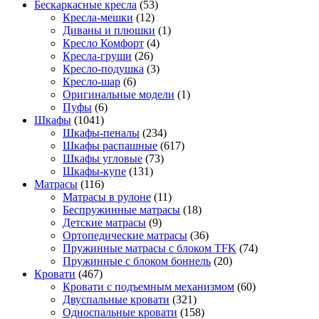
Бескаркасные кресла
(53)
Кресла-мешки
(12)
Диваны и плюшки
(1)
Кресло Комфорт
(4)
Кресла-груши
(26)
Кресло-подушка
(3)
Кресло-шар
(6)
Оригинальные модели
(1)
Пуфы
(6)
Шкафы
(1041)
Шкафы-пеналы
(234)
Шкафы распашные
(617)
Шкафы угловые
(73)
Шкафы-купе
(131)
Матрасы
(116)
Матрасы в рулоне
(11)
Беспружинные матрасы
(18)
Детские матрасы
(9)
Ортопедические матрасы
(36)
Пружинные матрасы с блоком TFK
(74)
Пружинные с блоком боннель
(20)
Кровати
(467)
Кровати с подъемным механизмом
(60)
Двуспальные кровати
(321)
Односпальные кровати
(158)