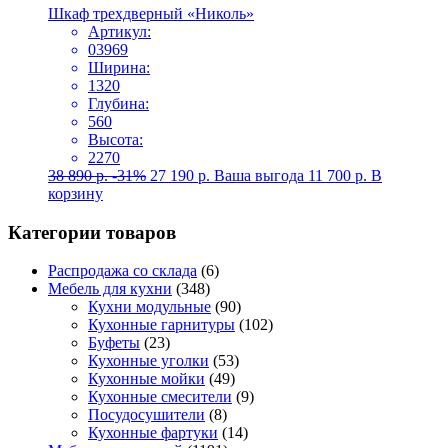
Шкаф трехдверный «Николь»
Артикул:
03969
Ширина:
1320
Глубина:
560
Высота:
2270
38 890
р.
-31%
27 190
р.
Ваша выгода
11 700
р.
В
корзину
Категории товаров
Распродажа со склада
(6)
Мебель для кухни
(348)
Кухни модульные
(90)
Кухонные гарнитуры
(102)
Буфеты
(23)
Кухонные уголки
(53)
Кухонные мойки
(49)
Кухонные смесители
(9)
Посудосушители
(8)
Кухонные фартуки
(14)