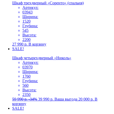
Шкаф трехдверный «Соренто» (спальня)
Артикул:
03943
Ширина:
1520
Глубина:
545
Высота:
2200
27 990
р.
В корзину
SALE!
Шкаф четырехдверный «Николь»
Артикул:
03970
Ширина:
1760
Глубина:
560
Высота:
2350
59 990
р.
-34%
39 990
р.
Ваша выгода
20 000
р.
В
корзину
SALE!