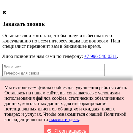
Заказать звонок
Оставьте свои контакты, чтобы получить бесплатную
консультацию по всем интересующим вас вопросам. Наш
специалист перезвонит вам в ближайшее время.
Либо позвоните нам сами по телефону:
+7-996-546-0311
.
Мы используем файлы cookies для улучшения работы сайта.
Я даю согласие на
обработку персональных данных
и согласие на
Оставаясь на нашем сайте, вы соглашаетесь с условиями
передачу этих данных третьим лицам.
использования файлов cookies, статических обезличенных
данных, контактных данных для информирования
потенциальных клиентов об акциях и скидках, новых
товарах и услугах. Чтобы ознакомиться с нашей Политикой
[contact-form-7 404 "Not Found"]
конфиденциальности
нажмите здесь
.
Главная
Каталог
Поиск
Я соглашаюсь