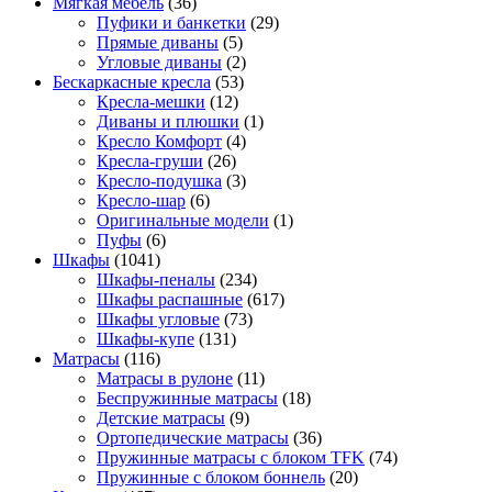
Мягкая мебель
(36)
Пуфики и банкетки
(29)
Прямые диваны
(5)
Угловые диваны
(2)
Бескаркасные кресла
(53)
Кресла-мешки
(12)
Диваны и плюшки
(1)
Кресло Комфорт
(4)
Кресла-груши
(26)
Кресло-подушка
(3)
Кресло-шар
(6)
Оригинальные модели
(1)
Пуфы
(6)
Шкафы
(1041)
Шкафы-пеналы
(234)
Шкафы распашные
(617)
Шкафы угловые
(73)
Шкафы-купе
(131)
Матрасы
(116)
Матрасы в рулоне
(11)
Беспружинные матрасы
(18)
Детские матрасы
(9)
Ортопедические матрасы
(36)
Пружинные матрасы с блоком TFK
(74)
Пружинные с блоком боннель
(20)