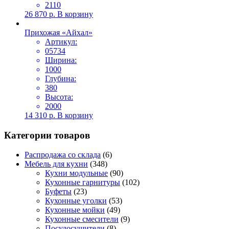
2110
26 870
р.
В корзину
Прихожая «Айхал»
Артикул:
05734
Ширина:
1000
Глубина:
380
Высота:
2000
14 310
р.
В корзину
Категории товаров
Распродажа со склада
(6)
Мебель для кухни
(348)
Кухни модульные
(90)
Кухонные гарнитуры
(102)
Буфеты
(23)
Кухонные уголки
(53)
Кухонные мойки
(49)
Кухонные смесители
(9)
Посудосушители
(8)