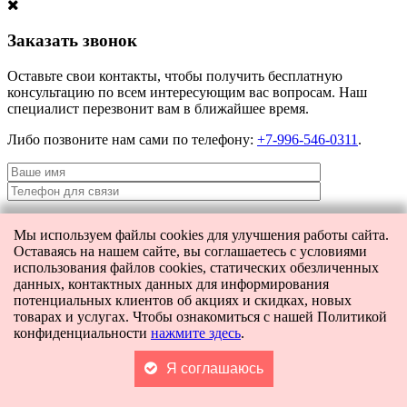
Заказать звонок
Оставьте свои контакты, чтобы получить бесплатную
консультацию по всем интересующим вас вопросам. Наш
специалист перезвонит вам в ближайшее время.
Либо позвоните нам сами по телефону:
+7-996-546-0311
.
Мы используем файлы cookies для улучшения работы сайта.
Я даю согласие на
обработку персональных данных
и согласие на
Оставаясь на нашем сайте, вы соглашаетесь с условиями
передачу этих данных третьим лицам.
использования файлов cookies, статических обезличенных
данных, контактных данных для информирования
потенциальных клиентов об акциях и скидках, новых
товарах и услугах. Чтобы ознакомиться с нашей Политикой
[contact-form-7 404 "Not Found"]
конфиденциальности
нажмите здесь
.
Главная
Каталог
Поиск
Я соглашаюсь
Корзина
0
Контакты