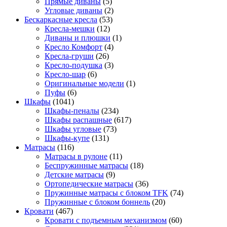
Прямые диваны
(5)
Угловые диваны
(2)
Бескаркасные кресла
(53)
Кресла-мешки
(12)
Диваны и плюшки
(1)
Кресло Комфорт
(4)
Кресла-груши
(26)
Кресло-подушка
(3)
Кресло-шар
(6)
Оригинальные модели
(1)
Пуфы
(6)
Шкафы
(1041)
Шкафы-пеналы
(234)
Шкафы распашные
(617)
Шкафы угловые
(73)
Шкафы-купе
(131)
Матрасы
(116)
Матрасы в рулоне
(11)
Беспружинные матрасы
(18)
Детские матрасы
(9)
Ортопедические матрасы
(36)
Пружинные матрасы с блоком TFK
(74)
Пружинные с блоком боннель
(20)
Кровати
(467)
Кровати с подъемным механизмом
(60)