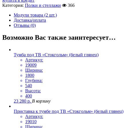
Купить в кредит
Категория:
Полки и стеллажи
366
Модули товара (2 шт.)
Доставка/оплата
Отзывы (0)
Возможно Вас также заинтересует…
Тумба под ТВ «Стокгольм» (белый глянец)
Артикул:
19009
Ширина:
1800
Глубина:
540
Высота:
400
23 280
р.
В корзину
Приставка к тумбе под ТВ «Стокгольм» (белый глянец)
Артикул:
19010
Ширина: