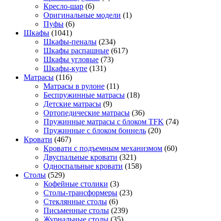
Кресло-шар
(6)
Оригинальные модели
(1)
Пуфы
(6)
Шкафы
(1041)
Шкафы-пеналы
(234)
Шкафы распашные
(617)
Шкафы угловые
(73)
Шкафы-купе
(131)
Матрасы
(116)
Матрасы в рулоне
(11)
Беспружинные матрасы
(18)
Детские матрасы
(9)
Ортопедические матрасы
(36)
Пружинные матрасы с блоком TFK
(74)
Пружинные с блоком боннель
(20)
Кровати
(467)
Кровати с подъемным механизмом
(60)
Двуспальные кровати
(321)
Односпальные кровати
(158)
Столы
(529)
Кофейные столики
(3)
Столы-трансформеры
(23)
Стеклянные столы
(6)
Письменные столы
(239)
Журнальные столы
(35)