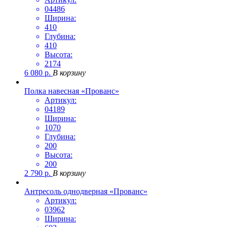
04486
Ширина:
410
Глубина:
410
Высота:
2174
6 080
р.
В корзину
Полка навесная «Прованс»
Артикул:
04189
Ширина:
1070
Глубина:
200
Высота:
200
2 790
р.
В корзину
Антресоль однодверная «Прованс»
Артикул:
03962
Ширина: