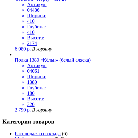
Артикул:
04486
Ширина:
410
Глубина:
410
Высота:
2174
6 080
р.
В корзину
Полка 1380 «Кёльн» (белый аляска)
Артикул:
04061
Ширина:
1380
Глубина:
180
Высота:
320
2 790
р.
В корзину
Категории товаров
Распродажа со склада
(6)