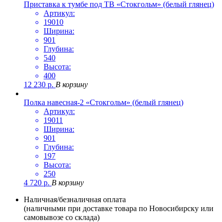
Приставка к тумбе под ТВ «Стокгольм» (белый глянец)
Артикул:
19010
Ширина:
901
Глубина:
540
Высота:
400
12 230
р.
В корзину
Полка навесная-2 «Стокгольм» (белый глянец)
Артикул:
19011
Ширина:
901
Глубина:
197
Высота:
250
4 720
р.
В корзину
Наличная/безналичная оплата
(наличными при доставке товара по Новосибирску или
самовывозе со склада)