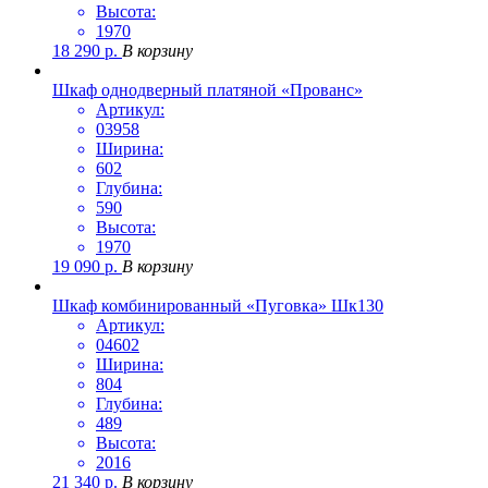
Высота:
1970
18 290
р.
В корзину
Шкаф однодверный платяной «Прованс»
Артикул:
03958
Ширина:
602
Глубина:
590
Высота:
1970
19 090
р.
В корзину
Шкаф комбинированный «Пуговка» Шк130
Артикул:
04602
Ширина:
804
Глубина:
489
Высота:
2016
21 340
р.
В корзину