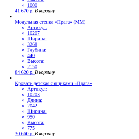
1000
41 670
р.
В корзину
Модульная стенка «Прага» (ММ)
Артикул:
10207
Ширина:
3268
Глубина:
440
Высота:
2150
84 620
р.
В корзину
Кровать детская с ящиками «Прага»
Артикул:
10203
Длина:
2042
Ширина:
950
Высота:
775
30 660
р.
В корзину