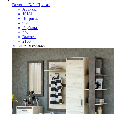
Витрина №2 «Прага»
Артикул:
10181
Ширина:
934
Глубина:
440
Высота:
2150
30 340
р.
В корзину