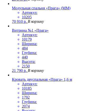
Модульная спальня «Прага» (ММ)
Артикул:
10205
70 910
р.
В корзину
Витрина №1 «Прага»
Артикул:
10179
Ширина:
484
Глубина:
440
Высота:
2150
21 790
р.
В корзину
Кровать двуспальная «Прага» 1,6 м
Артикул:
10185
Ширина:
1792
Глубина:
2074
Высота: