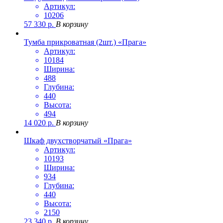
Артикул:
10206
57 330
р.
В корзину
Тумба прикроватная (2шт.) «Прага»
Артикул:
10184
Ширина:
488
Глубина:
440
Высота:
494
14 020
р.
В корзину
Шкаф двухстворчатый «Прага»
Артикул:
10193
Ширина:
934
Глубина:
440
Высота:
2150
23 340
р.
В корзину