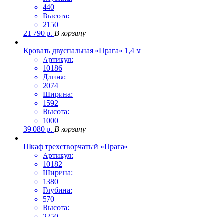
440
Высота:
2150
21 790
р.
В корзину
Кровать двуспальная «Прага» 1,4 м
Артикул:
10186
Длина:
2074
Ширина:
1592
Высота:
1000
39 080
р.
В корзину
Шкаф трехстворчатый «Прага»
Артикул:
10182
Ширина:
1380
Глубина:
570
Высота:
2250