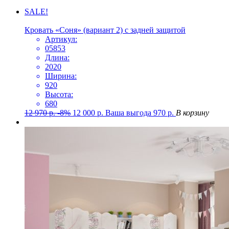
SALE!
Кровать «Соня» (вариант 2) с задней защитой
Артикул:
05853
Длина:
2020
Ширина:
920
Высота:
680
12 970
р.
-8%
12 000
р.
Ваша выгода
970
р.
В корзину