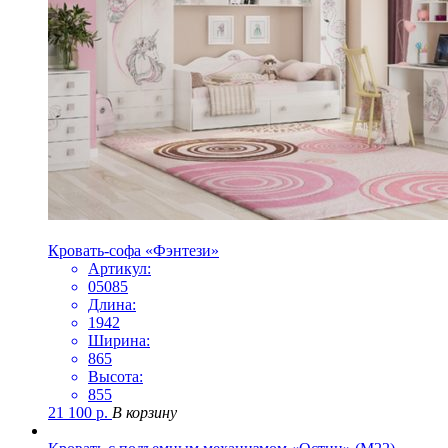
Кровать-софа «Фэнтези»
Артикул:
05085
Длина:
1942
Ширина:
865
Высота:
855
21 100
р.
В корзину