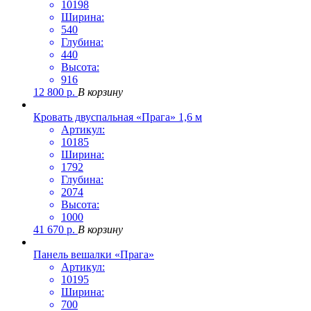
10198
Ширина:
540
Глубина:
440
Высота:
916
12 800
р.
В корзину
Кровать двуспальная «Прага» 1,6 м
Артикул:
10185
Ширина:
1792
Глубина:
2074
Высота:
1000
41 670
р.
В корзину
Панель вешалки «Прага»
Артикул:
10195
Ширина:
700