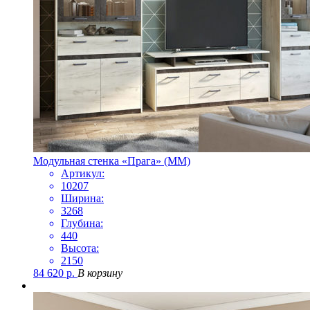
Модульная стенка «Прага» (ММ)
Артикул:
10207
Ширина:
3268
Глубина:
440
Высота:
2150
84 620
р.
В корзину