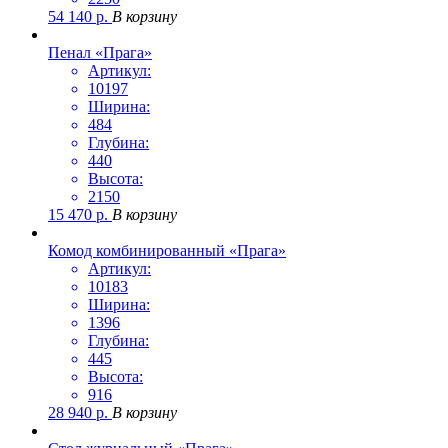
54 140
р.
В корзину
Пенал «Прага»
Артикул:
10197
Ширина:
484
Глубина:
440
Высота:
2150
15 470
р.
В корзину
Комод комбинированный «Прага»
Артикул:
10183
Ширина:
1396
Глубина:
445
Высота:
916
28 940
р.
В корзину