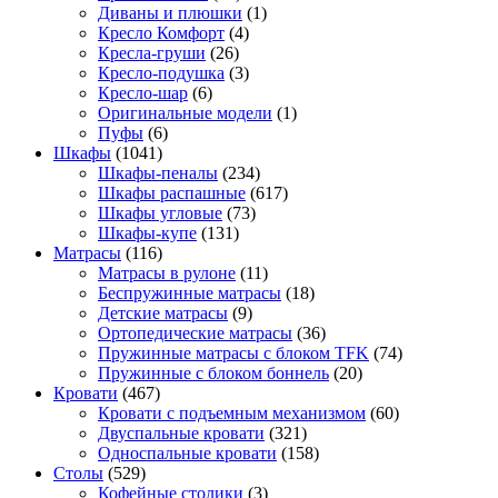
Диваны и плюшки
(1)
Кресло Комфорт
(4)
Кресла-груши
(26)
Кресло-подушка
(3)
Кресло-шар
(6)
Оригинальные модели
(1)
Пуфы
(6)
Шкафы
(1041)
Шкафы-пеналы
(234)
Шкафы распашные
(617)
Шкафы угловые
(73)
Шкафы-купе
(131)
Матрасы
(116)
Матрасы в рулоне
(11)
Беспружинные матрасы
(18)
Детские матрасы
(9)
Ортопедические матрасы
(36)
Пружинные матрасы с блоком TFK
(74)
Пружинные с блоком боннель
(20)
Кровати
(467)
Кровати с подъемным механизмом
(60)
Двуспальные кровати
(321)
Односпальные кровати
(158)
Столы
(529)
Кофейные столики
(3)