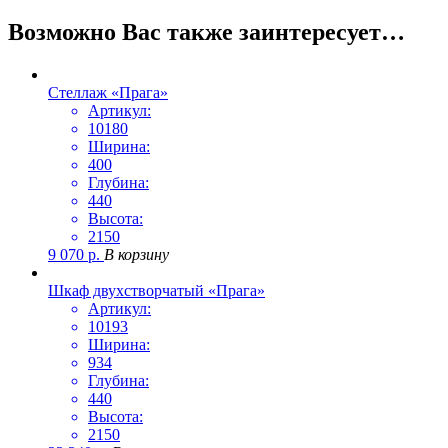
Возможно Вас также заинтересует…
Стеллаж «Прага»
Артикул:
10180
Ширина:
400
Глубина:
440
Высота:
2150
9 070
р.
В корзину
Шкаф двухстворчатый «Прага»
Артикул:
10193
Ширина:
934
Глубина:
440
Высота:
2150