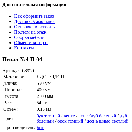
Дополнительная информация
Как оформить заказ
Доставка/самовывоз
Отправка в регионы
Подъем на этаж
Сборка мебели
Обмен и возврат
Контакты
Пенал №4 П-04
Артикул:
08950
Материал:
ЛДСП/ЛДСП
Длина:
550 мм
Ширина:
400 мм
Высота:
2100 мм
Вес:
54 кг
Объем:
0,15 м3
бук темный
/
венге
/
венге/дуб беленый
/
дуб
Цвет:
беленый
/
орех темный
/
ясень шимо светлый
Производитель:
Биг