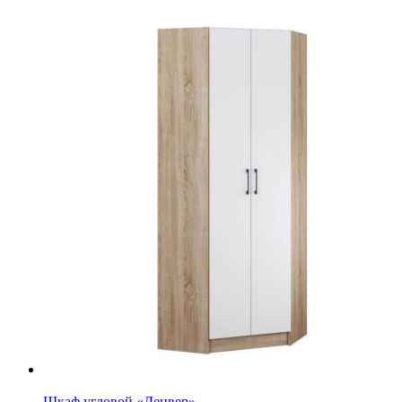
Шкаф угловой «Денвер»