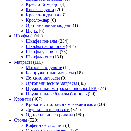
Кресло Комфорт
(4)
Кресла-груши
(26)
Кресло-подушка
(3)
Кресло-шар
(6)
Оригинальные модели
(1)
Пуфы
(6)
Шкафы
(1041)
Шкафы-пеналы
(234)
Шкафы распашные
(617)
Шкафы угловые
(73)
Шкафы-купе
(131)
Матрасы
(116)
Матрасы в рулоне
(11)
Беспружинные матрасы
(18)
Детские матрасы
(9)
Ортопедические матрасы
(36)
Пружинные матрасы с блоком TFK
(74)
Пружинные с блоком боннель
(20)
Кровати
(467)
Кровати с подъемным механизмом
(60)
Двуспальные кровати
(321)
Односпальные кровати
(158)
Столы
(529)
Кофейные столики
(3)
Столы-трансформеры
(23)