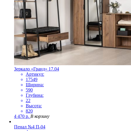
Зеркало «Гранд» 17.04
Артикул:
17549
Ширина:
590
Глубина:
22
Высота:
820
4 470
р.
В корзину
Пенал №4 П-04