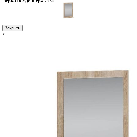
Зеркало «Денвер»
2950
Закрыть
x