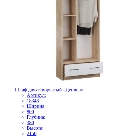
Шкаф двухстворчатый «Денвер»
Артикул:
18348
Ширина:
800
Глубина:
380
Высота:
2150