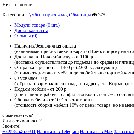
Нет в наличии
Категории:
Тумбы в прихожую
,
Обувницы
375
Модули товара (0 шт.)
Доставка/оплата
Отзывы (0)
Наличная/безналичная оплата
(наличными при доставке товара по Новосибирску или са
Доставка по Новосибирску - от 1100 р.
(доставка осуществляется до подъезда по средам и пятни
Отправка в регионы - 1300 р. (2200 р. для кухонь)
(стоимость доставки мебели до любой транспортной комп
Самовывоз - 0 р.
(забрать товар можно со склада по адресу: ул. Кирзаводск
Подъем мебели - от 200 р.
(при наличии рабочего лифта стоимость подъема составит 
Сборка мебели - от 10% от стоимости
(стоимость сборки мебели 10% от цены товара, но не мене
Сомневаетесь?
Или есть вопросы?
Звоните!
+7-996-546-0311
Написать в Telegram
Написать в Max
Заказать 