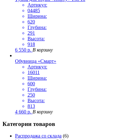
Артикул:
04485
Ширина:
620
Глубина:
291
Высота:
918
6 550
р.
В корзину
Обувница «Смарт»
Артикул:
16011
Ширина:
600
Глубина:
250
Высота:
813
4 660
р.
В корзину
Категории товаров
Распродажа со склада
(6)