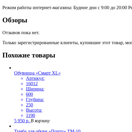
Режим работы интернет-магазина: Будние дни с 9:00 до 20:00
Р
Обзоры
Отзывов пока нет.
Только зарегистрированные клиенты, купившие этот товар, мо
Похожие товары
Обувница «Смарт XL»
Артикул:
16012
Ширина:
600
Глубина:
250
Высота:
1190
5 950
р.
В корзину
Тумба для обуви «Порту» ТМ-10