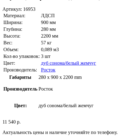
Артикул:
16953
Материал:
ЛДСП
Ширина:
900 мм
Глубина:
280 мм
Высота:
2200 мм
Вес:
57 кг
Объем:
0,089 м3
Кол-во упаковок:
3 шт
Цвет:
дуб сонома/белый жемчуг
Производитель:
Росток
Габариты
280 x 900 x 2200 mm
Производитель
Росток
Цвет:
дуб сонома/белый жемчуг
11 540
р.
Актуальность цены и наличие уточняйте по телефону.