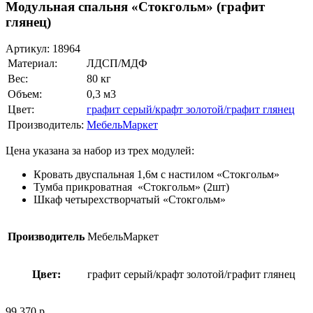
Модульная спальня «Стокгольм» (графит
глянец)
Артикул:
18964
Материал:
ЛДСП/МДФ
Вес:
80 кг
Объем:
0,3 м3
Цвет:
графит серый/крафт золотой/графит глянец
Производитель:
МебельМаркет
Цена указана за набор из трех модулей:
Кровать двуспальная 1,6м с настилом «Стокгольм»
Тумба прикроватная «Стокгольм» (2шт)
Шкаф четырехстворчатый «Стокгольм»
Производитель
МебельМаркет
Цвет:
графит серый/крафт золотой/графит глянец
99 370
р.