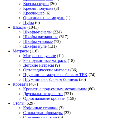
Кресла-груши
(26)
Кресло-подушка
(3)
Кресло-шар
(6)
Оригинальные модели
(1)
Пуфы
(6)
Шкафы
(1041)
Шкафы-пеналы
(234)
Шкафы распашные
(617)
Шкафы угловые
(73)
Шкафы-купе
(131)
Матрасы
(116)
Матрасы в рулоне
(11)
Беспружинные матрасы
(18)
Детские матрасы
(9)
Ортопедические матрасы
(36)
Пружинные матрасы с блоком TFK
(74)
Пружинные с блоком боннель
(20)
Кровати
(467)
Кровати с подъемным механизмом
(60)
Двуспальные кровати
(321)
Односпальные кровати
(158)
Столы
(529)
Кофейные столики
(3)
Столы-трансформеры
(23)
Стеклянные столы
(6)