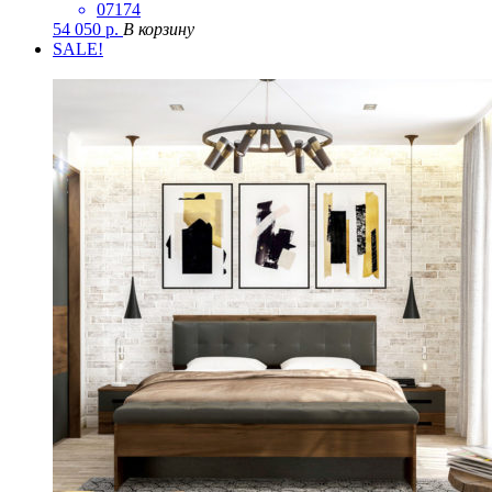
07174
54 050
р.
В корзину
SALE!