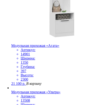
Модульная прихожая «Агата»
Артикул:
14901
Ширина:
1350
Глубина:
397
Высота:
2300
21 100
р.
В корзину
Модульная прихожая «Ультра»
Артикул:
13508
Ширина: