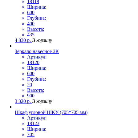
18118
Ширина:
600
Глубина:
400
Высота:
435
4 830
р.
В корзину
Зеркало навесное ЗК
Артикул:
18120
Ширина:
600
Глубина:
20
Высота:
900
3 320
р.
В корзину
Шкаф угловой ШКУ (705*705 мм)
Артикул:
18123
Ширина:
705