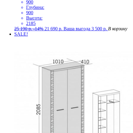
900
Глубина:
900
Высота:
2185
25 190
р.
-14%
21 690
р.
Ваша выгода
3 500
р.
В корзину
SALE!