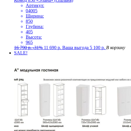
Комод 850 «Элана» (спальня)
Артикул:
04005
Ширина:
850
Глубина:
405
Высота:
965
16 790
р.
-31%
11 690
р.
Ваша выгода
5 100
р.
В корзину
SALE!