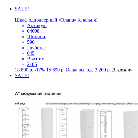
SALE!
Шкаф однодверный «Элана» (спальня)
Артикул:
04008
Ширина:
590
Глубина:
645
Высота:
2185
18 890
р.
-17%
15 690
р.
Ваша выгода
3 200
р.
В корзину
SALE!