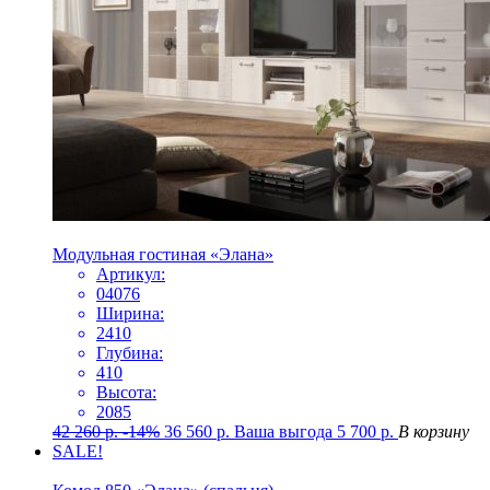
Модульная гостиная «Элана»
Артикул:
04076
Ширина:
2410
Глубина:
410
Высота:
2085
42 260
р.
-14%
36 560
р.
Ваша выгода
5 700
р.
В корзину
SALE!