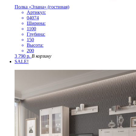
Полка «Элана» (гостиная)
Артикул:
04074
Ширина:
1100
Глубина:
150
Высота:
200
3 790
р.
В корзину
SALE!