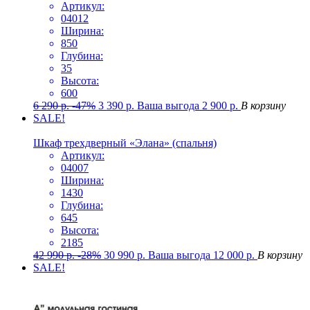
Артикул:
04012
Ширина:
850
Глубина:
35
Высота:
600
6 290
р.
-47%
3 390
р.
Ваша выгода
2 900
р.
В корзину
SALE!
Шкаф трехдверный «Элана» (спальня)
Артикул:
04007
Ширина:
1430
Глубина:
645
Высота:
2185
42 990
р.
-28%
30 990
р.
Ваша выгода
12 000
р.
В корзину
SALE!