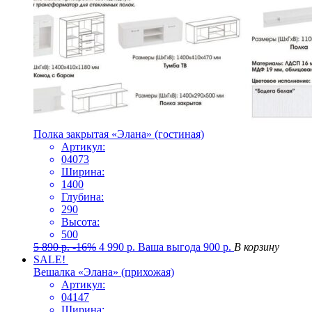
Полка закрытая «Элана» (гостиная)
Артикул:
04073
Ширина:
1400
Глубина:
290
Высота:
500
5 890
р.
-16%
4 990
р.
Ваша выгода
900
р.
В корзину
SALE!
Вешалка «Элана» (прихожая)
Артикул:
04147
Ширина: