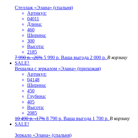
Стеллаж «Элана» (спальня)
Артикул:
04011
Длина:
460
Ширина:
300
Высота:
2185
7 990
р.
-26%
5 990
р.
Ваша выгода
2 000
р.
В корзину
SALE!
Вешалка с зеркалом «Элана» (прихожая)
Артикул:
04148
Ширина:
450
Глубина:
405
Высота:
2085
10 490
р.
-17%
8 790
р.
Ваша выгода
1 700
р.
В корзину
SALE!
Зеркало «Элана» (спальня)