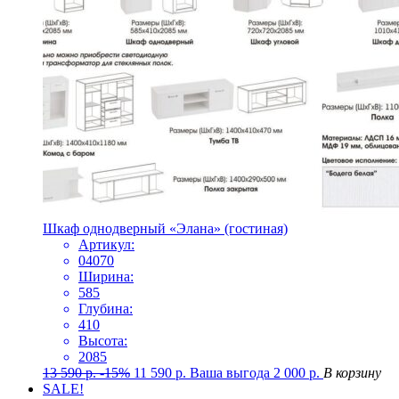
Шкаф однодверный «Элана» (гостиная)
Артикул:
04070
Ширина:
585
Глубина:
410
Высота:
2085
13 590
р.
-15%
11 590
р.
Ваша выгода
2 000
р.
В корзину
SALE!