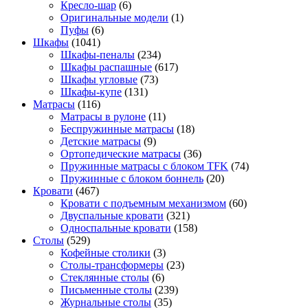
Кресло-шар
(6)
Оригинальные модели
(1)
Пуфы
(6)
Шкафы
(1041)
Шкафы-пеналы
(234)
Шкафы распашные
(617)
Шкафы угловые
(73)
Шкафы-купе
(131)
Матрасы
(116)
Матрасы в рулоне
(11)
Беспружинные матрасы
(18)
Детские матрасы
(9)
Ортопедические матрасы
(36)
Пружинные матрасы с блоком TFK
(74)
Пружинные с блоком боннель
(20)
Кровати
(467)
Кровати с подъемным механизмом
(60)
Двуспальные кровати
(321)
Односпальные кровати
(158)
Столы
(529)
Кофейные столики
(3)
Столы-трансформеры
(23)
Стеклянные столы
(6)
Письменные столы
(239)
Журнальные столы
(35)