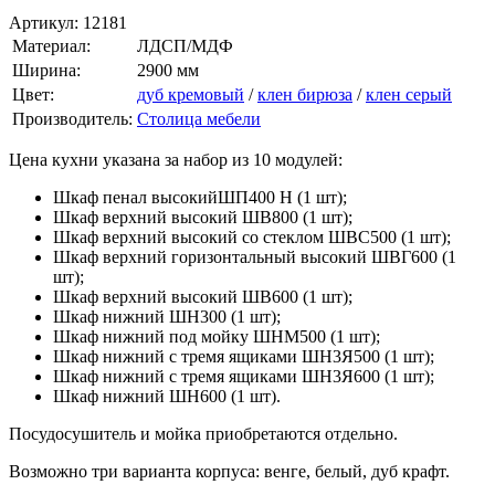
Артикул:
12181
Материал:
ЛДСП/МДФ
Ширина:
2900 мм
Цвет:
дуб кремовый
/
клен бирюза
/
клен серый
Производитель:
Столица мебели
Цена кухни указана за набор из 10 модулей:
Шкаф пенал высокийШП400 Н (1 шт);
Шкаф верхний высокий ШВ800 (1 шт);
Шкаф верхний высокий со стеклом ШВС500 (1 шт);
Шкаф верхний горизонтальный высокий ШВГ600 (1
шт);
Шкаф верхний высокий ШВ600 (1 шт);
Шкаф нижний ШН300 (1 шт);
Шкаф нижний под мойку ШНМ500 (1 шт);
Шкаф нижний с тремя ящиками ШН3Я500 (1 шт);
Шкаф нижний с тремя ящиками ШН3Я600 (1 шт);
Шкаф нижний ШН600 (1 шт).
Посудосушитель и мойка приобретаются отдельно.
Возможно три варианта корпуса: венге, белый, дуб крафт.